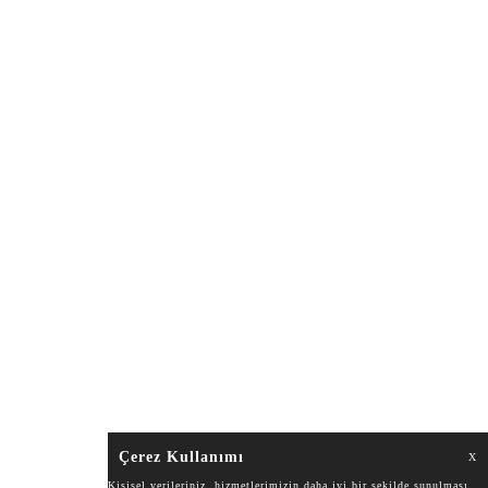
Çerez Kullanımı
X
Kişisel verileriniz, hizmetlerimizin daha iyi bir şekilde sunulması