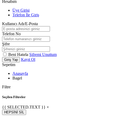
Hesabım
Üye Girişi
Telefon İle Giriş
Kullanıcı Adı/E-Posta
Telefon No
Şifre
Beni Hatırla
Şifremi Unuttum
Kayıt Ol
Giriş Yap
Sepetim
Anasayfa
Bagel
Filtre
Seçilen Filtreler
{{ SELECTED.TEXT }} ×
HEPSİNİ SİL