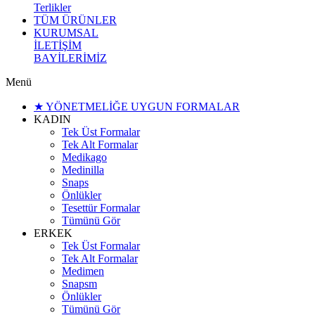
Terlikler
TÜM ÜRÜNLER
KURUMSAL
İLETİŞİM
BAYİLERİMİZ
Menü
★ YÖNETMELİĞE UYGUN FORMALAR
KADIN
Tek Üst Formalar
Tek Alt Formalar
Medikago
Medinilla
Snaps
Önlükler
Tesettür Formalar
Tümünü Gör
ERKEK
Tek Üst Formalar
Tek Alt Formalar
Medimen
Snapsm
Önlükler
Tümünü Gör