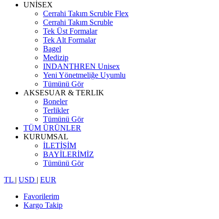
UNİSEX
Cerrahi Takım Scruble Flex
Cerrahi Takım Scruble
Tek Üst Formalar
Tek Alt Formalar
Bagel
Medizip
INDANTHREN Unisex
Yeni Yönetmeliğe Uyumlu
Tümünü Gör
AKSESUAR & TERLIK
Boneler
Terlikler
Tümünü Gör
TÜM ÜRÜNLER
KURUMSAL
İLETİŞİM
BAYİLERİMİZ
Tümünü Gör
TL
|
USD
|
EUR
Favorilerim
Kargo Takip