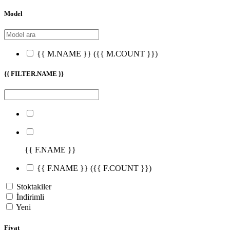
Model
{{ M.NAME }}
({{ M.COUNT }})
{{ FILTER.NAME }}
{{ F.NAME }}
{{ F.NAME }}
({{ F.COUNT }})
Stoktakiler
İndirimli
Yeni
Fiyat