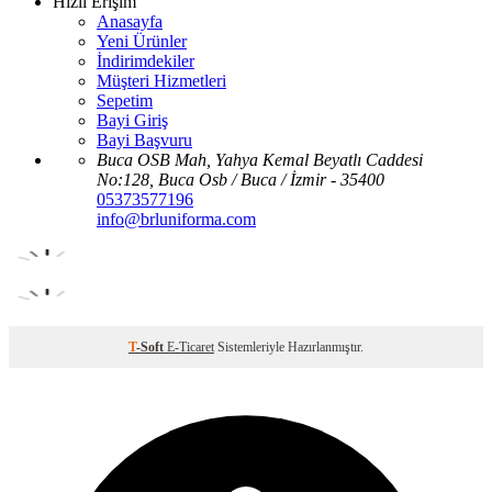
Hızlı Erişim
Anasayfa
Yeni Ürünler
İndirimdekiler
Müşteri Hizmetleri
Sepetim
Bayi Giriş
Bayi Başvuru
Buca OSB Mah, Yahya Kemal Beyatlı Caddesi
No:128, Buca Osb / Buca / İzmir - 35400
05373577196
info@brluniforma.com
T
-Soft
E-Ticaret
Sistemleriyle Hazırlanmıştır.