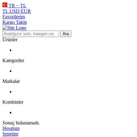
TR − TL
TL
USD
EUR
Favorilerim
Kargo Takip
Ara
Ürünler
Kategoriler
Markalar
Kombinler
Sonuç bulunamadı.
Hesabım
Sepetim