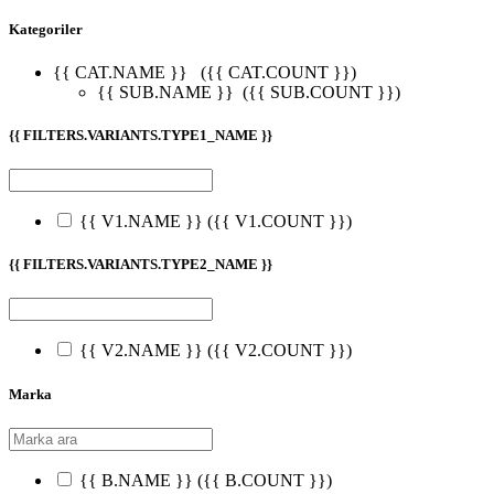
Kategoriler
{{ CAT.NAME }}
({{ CAT.COUNT }})
{{ SUB.NAME }}
({{ SUB.COUNT }})
{{ FILTERS.VARIANTS.TYPE1_NAME }}
{{ V1.NAME }}
({{ V1.COUNT }})
{{ FILTERS.VARIANTS.TYPE2_NAME }}
{{ V2.NAME }}
({{ V2.COUNT }})
Marka
{{ B.NAME }}
({{ B.COUNT }})