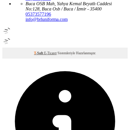
Buca OSB Mah, Yahya Kemal Beyatlı Caddesi
No:128, Buca Osb / Buca / İzmir - 35400
05373577196
info@brluniforma.com
T
-Soft
E-Ticaret
Sistemleriyle Hazırlanmıştır.