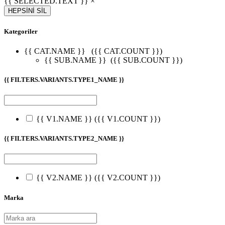
{{ SELECTED.TEXT }} ×
HEPSİNİ SİL
Kategoriler
{{ CAT.NAME }}
({{ CAT.COUNT }})
{{ SUB.NAME }}
({{ SUB.COUNT }})
{{ FILTERS.VARIANTS.TYPE1_NAME }}
{{ V1.NAME }}
({{ V1.COUNT }})
{{ FILTERS.VARIANTS.TYPE2_NAME }}
{{ V2.NAME }}
({{ V2.COUNT }})
Marka