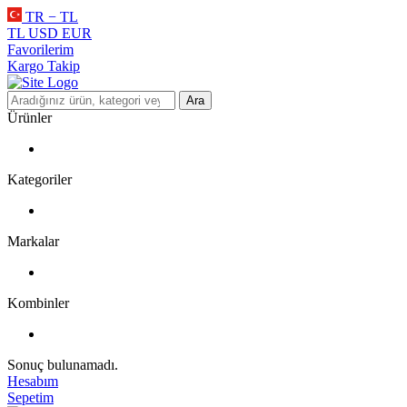
TR − TL
TL
USD
EUR
Favorilerim
Kargo Takip
Ara
Ürünler
Kategoriler
Markalar
Kombinler
Sonuç bulunamadı.
Hesabım
Sepetim