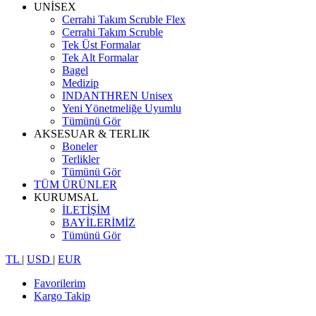
UNİSEX
Cerrahi Takım Scruble Flex
Cerrahi Takım Scruble
Tek Üst Formalar
Tek Alt Formalar
Bagel
Medizip
INDANTHREN Unisex
Yeni Yönetmeliğe Uyumlu
Tümünü Gör
AKSESUAR & TERLIK
Boneler
Terlikler
Tümünü Gör
TÜM ÜRÜNLER
KURUMSAL
İLETİŞİM
BAYİLERİMİZ
Tümünü Gör
TL
|
USD
|
EUR
Favorilerim
Kargo Takip