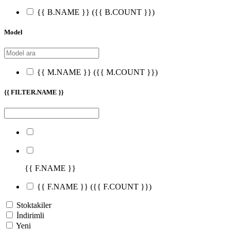
{{ B.NAME }}
({{ B.COUNT }})
Model
{{ M.NAME }}
({{ M.COUNT }})
{{ FILTER.NAME }}
{{ F.NAME }}
{{ F.NAME }}
({{ F.COUNT }})
Stoktakiler
İndirimli
Yeni