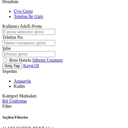
Hesabım
Üye Girişi
Telefon İle Giriş
Kullanıcı Adı/E-Posta
Telefon No
Şifre
Beni Hatırla
Şifremi Unuttum
Kayıt Ol
Giriş Yap
Sepetim
Anasayfa
Kadın
Kategori Markaları
Brl Üniforma
Filtre
Seçilen Filtreler