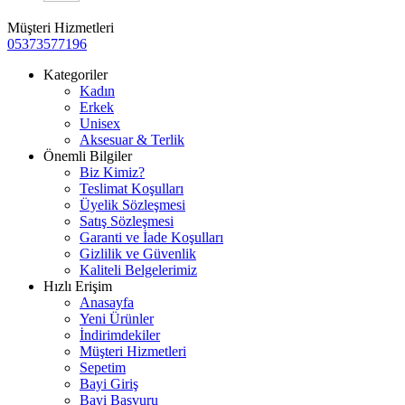
Müşteri Hizmetleri
05373577196
Kategoriler
Kadın
Erkek
Unisex
Aksesuar & Terlik
Önemli Bilgiler
Biz Kimiz?
Teslimat Koşulları
Üyelik Sözleşmesi
Satış Sözleşmesi
Garanti ve İade Koşulları
Gizlilik ve Güvenlik
Kaliteli Belgelerimiz
Hızlı Erişim
Anasayfa
Yeni Ürünler
İndirimdekiler
Müşteri Hizmetleri
Sepetim
Bayi Giriş
Bayi Başvuru