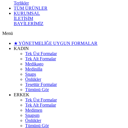
Terlikler
TÜM ÜRÜNLER
KURUMSAL
İLETİŞİM
BAYİLERİMİZ
Menü
★ YÖNETMELİĞE UYGUN FORMALAR
KADIN
Tek Üst Formalar
Tek Alt Formalar
Medikago
Medinilla
Snaps
Önlükler
Tesettür Formalar
Tümünü Gör
ERKEK
Tek Üst Formalar
Tek Alt Formalar
Medimen
Snapsm
Önlükler
Tümünü Gör