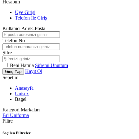
Hesabım
Üye Girişi
Telefon İle Giriş
Kullanıcı Adı/E-Posta
Telefon No
Şifre
Beni Hatırla
Şifremi Unuttum
Kayıt Ol
Giriş Yap
Sepetim
Anasayfa
Unisex
Bagel
Kategori Markaları
Brl Üniforma
Filtre
Seçilen Filtreler