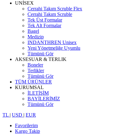
UNİSEX
Cerrahi Takım Scruble Flex
Cerrahi Takım Scruble
Tek Üst Formalar
Tek Alt Formalar
Bagel
Medizip
INDANTHREN Unisex
Yeni Yönetmeliğe Uyumlu
Tümünü Gör
AKSESUAR & TERLIK
Boneler
Terlikler
Tümünü Gör
TÜM ÜRÜNLER
KURUMSAL
İLETİŞİM
BAYİLERİMİZ
Tümünü Gör
TL
|
USD
|
EUR
Favorilerim
Kargo Takip