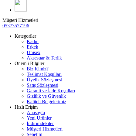
Müşteri Hizmetleri
05373577196
Kategoriler
Kadın
Erkek
Unisex
Aksesuar & Terlik
Önemli Bilgiler
Biz Kimiz?
Teslimat Koşulları
Üyelik Sözleşmesi
Satış Sözleşmesi
Garanti ve İade Koşulları
Gizlilik ve Güvenlik
Kaliteli Belgelerimiz
Hızlı Erişim
Anasayfa
Yeni Ürünler
İndirimdekiler
Müşteri Hizmetleri
Sepetim