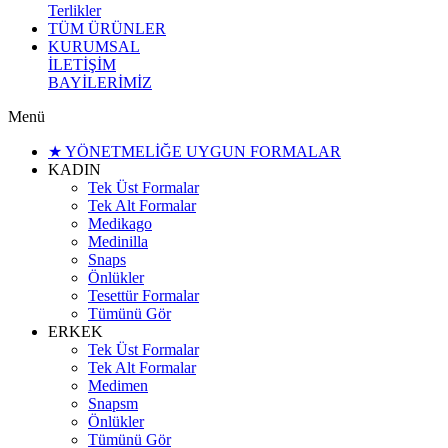
Terlikler
TÜM ÜRÜNLER
KURUMSAL
İLETİŞİM
BAYİLERİMİZ
Menü
★ YÖNETMELİĞE UYGUN FORMALAR
KADIN
Tek Üst Formalar
Tek Alt Formalar
Medikago
Medinilla
Snaps
Önlükler
Tesettür Formalar
Tümünü Gör
ERKEK
Tek Üst Formalar
Tek Alt Formalar
Medimen
Snapsm
Önlükler
Tümünü Gör