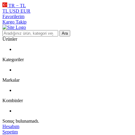
TR − TL
TL
USD
EUR
Favorilerim
Kargo Takip
Ara
Ürünler
Kategoriler
Markalar
Kombinler
Sonuç bulunamadı.
Hesabım
Sepetim