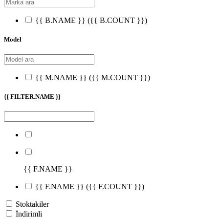
{{ B.NAME }}
({{ B.COUNT }})
Model
{{ M.NAME }}
({{ M.COUNT }})
{{ FILTER.NAME }}
{{ F.NAME }}
{{ F.NAME }}
({{ F.COUNT }})
Stoktakiler
İndirimli