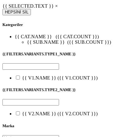
{{ SELECTED.TEXT }} ×
HEPSİNİ SİL
Kategoriler
{{ CAT.NAME }}
({{ CAT.COUNT }})
{{ SUB.NAME }}
({{ SUB.COUNT }})
{{ FILTERS.VARIANTS.TYPE1_NAME }}
{{ V1.NAME }}
({{ V1.COUNT }})
{{ FILTERS.VARIANTS.TYPE2_NAME }}
{{ V2.NAME }}
({{ V2.COUNT }})
Marka