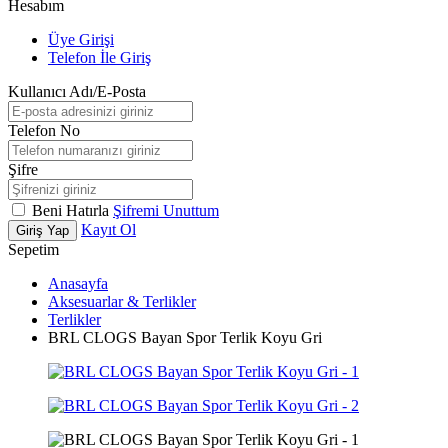
Hesabım
Üye Girişi
Telefon İle Giriş
Kullanıcı Adı/E-Posta
Telefon No
Şifre
Beni Hatırla
Şifremi Unuttum
Kayıt Ol
Giriş Yap
Sepetim
Anasayfa
Aksesuarlar & Terlikler
Terlikler
BRL CLOGS Bayan Spor Terlik Koyu Gri