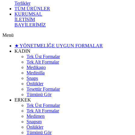
Terlikler
TÜM ÜRÜNLER
KURUMSAL
İLETİŞİM
BAYİLERİMİZ
Menü
★ YÖNETMELİĞE UYGUN FORMALAR
KADIN
Tek Üst Formalar
Tek Alt Formalar
Medikago
Medinilla
Snaps
Önlükler
Tesettür Formalar
Tümünü Gör
ERKEK
Tek Üst Formalar
Tek Alt Formalar
Medimen
Snapsm
Önlükler
Tümünü Gör