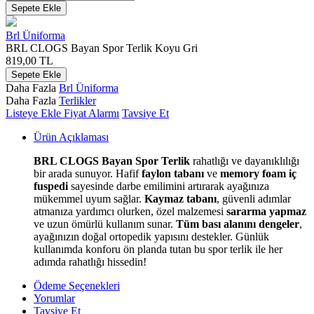
Sepete Ekle
Brl Üniforma
BRL CLOGS Bayan Spor Terlik Koyu Gri
819,00
TL
Sepete Ekle
Daha Fazla
Brl Üniforma
Daha Fazla
Terlikler
Listeye Ekle
Fiyat Alarmı
Tavsiye Et
Ürün Açıklaması
BRL CLOGS Bayan Spor Terlik
rahatlığı ve dayanıklılığı
bir arada sunuyor. Hafif
faylon tabanı
ve
memory foam iç
fuspedi
sayesinde darbe emilimini artırarak ayağınıza
mükemmel uyum sağlar.
Kaymaz tabanı
, güvenli adımlar
atmanıza yardımcı olurken, özel malzemesi
sararma yapmaz
ve uzun ömürlü kullanım sunar.
Tüm bası alanını dengeler
,
ayağınızın doğal ortopedik yapısını destekler. Günlük
kullanımda konforu ön planda tutan bu spor terlik ile her
adımda rahatlığı hissedin!
Ödeme Seçenekleri
Yorumlar
Tavsiye Et