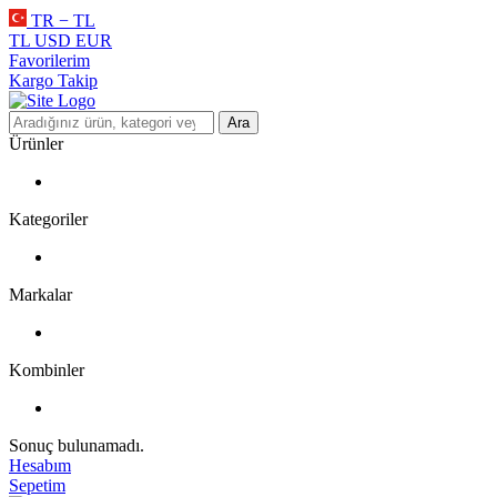
TR − TL
TL
USD
EUR
Favorilerim
Kargo Takip
Ara
Ürünler
Kategoriler
Markalar
Kombinler
Sonuç bulunamadı.
Hesabım
Sepetim