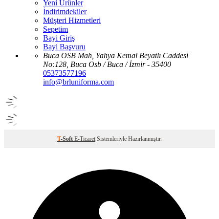
Yeni Ürünler
İndirimdekiler
Müşteri Hizmetleri
Sepetim
Bayi Giriş
Bayi Başvuru
Buca OSB Mah, Yahya Kemal Beyatlı Caddesi
No:128, Buca Osb / Buca / İzmir - 35400
05373577196
info@brluniforma.com
T
-Soft
E-Ticaret
Sistemleriyle Hazırlanmıştır.