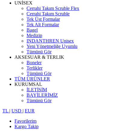
UNİSEX
Cerrahi Takım Scruble Flex
Cerrahi Takım Scruble
Tek Üst Formalar
Tek Alt Formalar
Bagel
Medizip
INDANTHREN Unisex
Yeni Yönetmeliğe Uyumlu
Tümünü Gör
AKSESUAR & TERLIK
Boneler
Terlikler
Tümünü Gör
TÜM ÜRÜNLER
KURUMSAL
İLETİŞİM
BAYİLERİMİZ
Tümünü Gör
TL
|
USD
|
EUR
Favorilerim
Kargo Takip