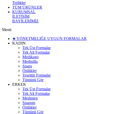
Terlikler
TÜM ÜRÜNLER
KURUMSAL
İLETİŞİM
BAYİLERİMİZ
Menü
★ YÖNETMELİĞE UYGUN FORMALAR
KADIN
Tek Üst Formalar
Tek Alt Formalar
Medikago
Medinilla
Snaps
Önlükler
Tesettür Formalar
Tümünü Gör
ERKEK
Tek Üst Formalar
Tek Alt Formalar
Medimen
Snapsm
Önlükler
Tümünü Gör