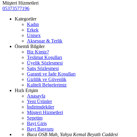
Müşteri Hizmetleri
05373577196
Kategoriler
Kadın
Erkek
Unisex
Aksesuar & Terlik
Önemli Bilgiler
Biz Kimiz?
Teslimat Koşulları
Üyelik Sözleşmesi
Satış Sözleşmesi
Garanti ve İade Koşulları
Gizlilik ve Güvenlik
Kaliteli Belgelerimiz
Hızlı Erişim
Anasayfa
Yeni Ürünler
İndirimdekiler
Müşteri Hizmetleri
Sepetim
Bayi Giriş
Bayi Başvuru
Buca OSB Mah, Yahya Kemal Beyatlı Caddesi