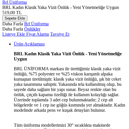
Brl Üniforma
BRL Kadın Klasik Yaka Vizit Önlük - Yeni Yönetmeliğe Uygun
519,00
TL
Sepete Ekle
Daha Fazla
Brl Üniforma
Daha Fazla
Önlükler
Listeye Ekle
Fiyat Alarmı
Tavsiye Et
Ürün Açıklaması
BRL Kadın Klasik Yaka Vizit Önlük - Yeni Yönetmeliğe
Uygun
BRL ÜNİFORMA markası ile ürettiğimiz klasik yaka vizit
önlüğü, %75 polyester ve %25 viskon karışımlı alpaka
kumaştan üretilmiştir. klasik yaka vizit önlüğü, şık bir ceket
yaka tasarımına sahiptir. Yakasında tela kullanılmış olup, bu
sayede daha sağlam bir yapı sunar. Beyaz renkte olan bu
önlük, çıtçıtlı kapama özelliği ile kullanım kolaylığı sağlar.
Üzerinde toplamda 3 adet cep bulunmaktadır; 2 cep alt
bölgelerde ve 1 cep ise göğüs kısmında yer almaktadır. Kadın
modelinde arkada pens ve kuşak detayları bulunur.
Tüm üniforma modellerimizi 30° sıcaklıkta makinede