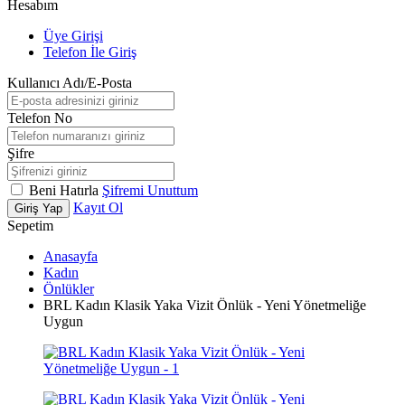
Hesabım
Üye Girişi
Telefon İle Giriş
Kullanıcı Adı/E-Posta
Telefon No
Şifre
Beni Hatırla
Şifremi Unuttum
Kayıt Ol
Giriş Yap
Sepetim
Anasayfa
Kadın
Önlükler
BRL Kadın Klasik Yaka Vizit Önlük - Yeni Yönetmeliğe
Uygun