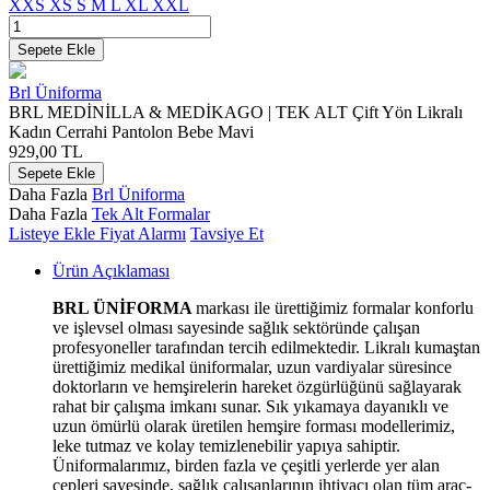
XXS
XS
S
M
L
XL
XXL
Sepete Ekle
Brl Üniforma
BRL MEDİNİLLA & MEDİKAGO | TEK ALT Çift Yön Likralı
Kadın Cerrahi Pantolon Bebe Mavi
929,00
TL
Sepete Ekle
Daha Fazla
Brl Üniforma
Daha Fazla
Tek Alt Formalar
Listeye Ekle
Fiyat Alarmı
Tavsiye Et
Ürün Açıklaması
BRL ÜNİFORMA
markası ile ürettiğimiz formalar konforlu
ve işlevsel olması sayesinde sağlık sektöründe çalışan
profesyoneller tarafından tercih edilmektedir. Likralı kumaştan
ürettiğimiz medikal üniformalar, uzun vardiyalar süresince
doktorların ve hemşirelerin hareket özgürlüğünü sağlayarak
rahat bir çalışma imkanı sunar. Sık yıkamaya dayanıklı ve
uzun ömürlü olarak üretilen hemşire forması modellerimiz,
leke tutmaz ve kolay temizlenebilir yapıya sahiptir.
Üniformalarımız, birden fazla ve çeşitli yerlerde yer alan
cepleri sayesinde, sağlık çalışanlarının ihtiyacı olan tüm araç-