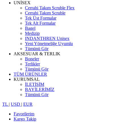
UNİSEX
Cerrahi Takım Scruble Flex
Cerrahi Takım Scruble
Tek Üst Formalar
Tek Alt Formalar
Bagel
Medizip
INDANTHREN Unisex
Yeni Yönetmeliğe Uyumlu
Tümünü Gör
AKSESUAR & TERLIK
Boneler
Terlikler
Tümünü Gör
TÜM ÜRÜNLER
KURUMSAL
İLETİŞİM
BAYİLERİMİZ
Tümünü Gör
TL
|
USD
|
EUR
Favorilerim
Kargo Takip