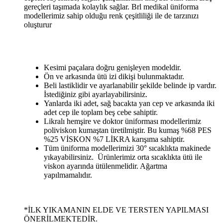
gereçleri taşımada kolaylık sağlar. Brl medikal üniforma
modellerimiz sahip olduğu renk çeşitliliği ile de tarzınızı
oluşturur
Kesimi paçalara doğru genişleyen modeldir.
Ön ve arkasında ütü izi dikişi bulunmaktadır.
Beli lastiklidir ve ayarlanabilir şekilde belinde ip vardır.
İstediğiniz gibi ayarlayabilirsiniz.
Yanlarda iki adet, sağ bacakta yan cep ve arkasında iki
adet cep ile toplam beş cebe sahiptir.
Likralı hemşire ve doktor üniforması modellerimiz
poliviskon kumaştan üretilmiştir. Bu kumaş %68 PES
%25 VİSKON %7 LİKRA karışıma sahiptir.
Tüm üniforma modellerimizi 30° sıcaklıkta makinede
yıkayabilirsiniz. Ürünlerimiz orta sıcaklıkta ütü ile
viskon ayarında ütülenmelidir. Ağartma
yapılmamalıdır.
*İLK YIKAMANIN ELDE VE TERSTEN YAPILMASI
ÖNERİLMEKTEDİR.