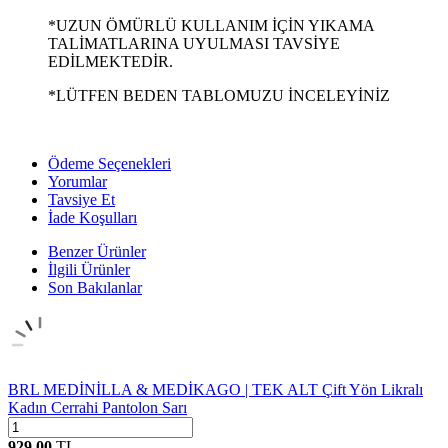
*UZUN ÖMÜRLÜ KULLANIM İÇİN YIKAMA
TALİMATLARINA UYULMASI TAVSİYE
EDİLMEKTEDİR.
*LÜTFEN BEDEN TABLOMUZU İNCELEYİNİZ
Ödeme Seçenekleri
Yorumlar
Tavsiye Et
İade Koşulları
Benzer Ürünler
İlgili Ürünler
Son Bakılanlar
BRL MEDİNİLLA & MEDİKAGO | TEK ALT Çift Yön Likralı
Kadın Cerrahi Pantolon Sarı
929,00
TL