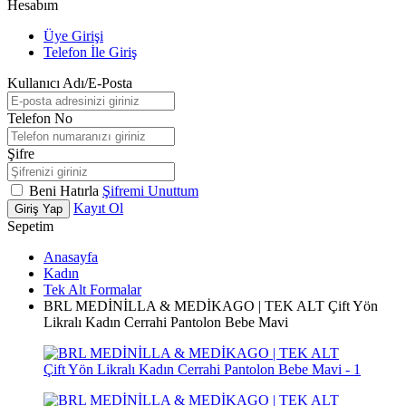
Hesabım
Üye Girişi
Telefon İle Giriş
Kullanıcı Adı/E-Posta
Telefon No
Şifre
Beni Hatırla
Şifremi Unuttum
Kayıt Ol
Giriş Yap
Sepetim
Anasayfa
Kadın
Tek Alt Formalar
BRL MEDİNİLLA & MEDİKAGO | TEK ALT Çift Yön
Likralı Kadın Cerrahi Pantolon Bebe Mavi