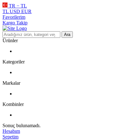
TR − TL
TL
USD
EUR
Favorilerim
Kargo Takip
Ara
Ürünler
Kategoriler
Markalar
Kombinler
Sonuç bulunamadı.
Hesabım
Sepetim