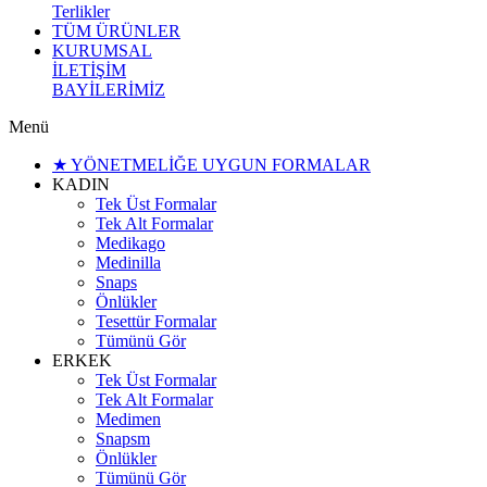
Terlikler
TÜM ÜRÜNLER
KURUMSAL
İLETİŞİM
BAYİLERİMİZ
Menü
★ YÖNETMELİĞE UYGUN FORMALAR
KADIN
Tek Üst Formalar
Tek Alt Formalar
Medikago
Medinilla
Snaps
Önlükler
Tesettür Formalar
Tümünü Gör
ERKEK
Tek Üst Formalar
Tek Alt Formalar
Medimen
Snapsm
Önlükler
Tümünü Gör