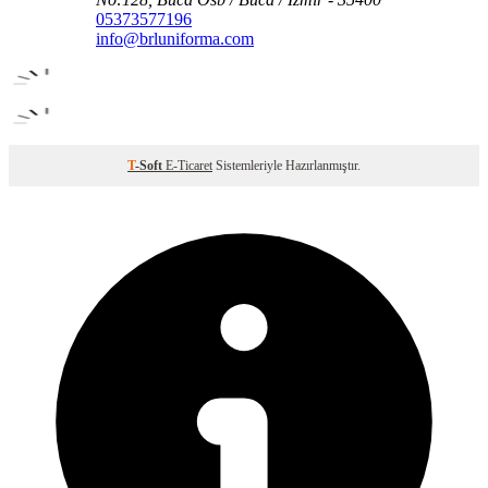
05373577196
info@brluniforma.com
T
-Soft
E-Ticaret
Sistemleriyle Hazırlanmıştır.