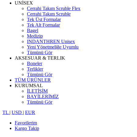
UNİSEX
Cerrahi Takım Scruble Flex
Cerrahi Takım Scruble
Tek Üst Formalar
Tek Alt Formalar
Bagel
Medizip
INDANTHREN Unisex
Yeni Yönetmeliğe Uyumlu
Tümünü Gör
AKSESUAR & TERLIK
Boneler
Terlikler
Tümünü Gör
TÜM ÜRÜNLER
KURUMSAL
İLETİŞİM
BAYİLERİMİZ
Tümünü Gör
TL
|
USD
|
EUR
Favorilerim
Kargo Takip