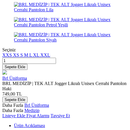
Seçiniz
XXS
XS
S
M
L
XL
XXL
Sepete Ekle
Brl Üniforma
BRL MEDİZİP | TEK ALT Jogger Likralı Unisex Cerrahi Pantolon
Haki
749,00
TL
Sepete Ekle
Daha Fazla
Brl Üniforma
Daha Fazla
Medizip
Listeye Ekle
Fiyat Alarmı
Tavsiye Et
Ürün Açıklaması