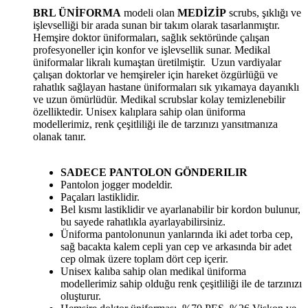
BRL ÜNİFORMA
modeli olan
MEDİZİP
scrubs, şıklığı ve
işlevselliği bir arada sunan bir takım olarak tasarlanmıştır.
Hemşire doktor üniformaları, sağlık sektöründe çalışan
profesyoneller için konfor ve işlevsellik sunar. Medikal
üniformalar likralı kumaştan üretilmiştir. Uzun vardiyalar
çalışan doktorlar ve hemşireler için hareket özgürlüğü ve
rahatlık sağlayan hastane üniformaları sık yıkamaya dayanıklı
ve uzun ömürlüdür. Medikal scrubslar kolay temizlenebilir
özelliktedir. Unisex kalıplara sahip olan üniforma
modellerimiz, renk çeşitliliği ile de tarzınızı yansıtmanıza
olanak tanır.
SADECE PANTOLON GÖNDERILIR
Pantolon jogger modeldir.
Paçaları lastiklidir.
Bel kısmı lastiklidir ve ayarlanabilir bir kordon bulunur,
bu sayede rahatlıkla ayarlayabilirsiniz.
Üniforma pantolonunun yanlarında iki adet torba cep,
sağ bacakta kalem cepli yan cep ve arkasında bir adet
cep olmak üzere toplam dört cep içerir.
Unisex kalıba sahip olan medikal üniforma
modellerimiz sahip olduğu renk çeşitliliği ile de tarzınızı
oluşturur.