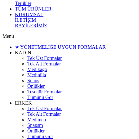
Terlikler
TÜM ÜRÜNLER
KURUMSAL
İLETİŞİM
BAYİLERİMİZ
Menü
★ YÖNETMELİĞE UYGUN FORMALAR
KADIN
Tek Üst Formalar
Tek Alt Formalar
Medikago
Medinilla
Snaps
Önlükler
Tesettür Formalar
Tümünü Gör
ERKEK
Tek Üst Formalar
Tek Alt Formalar
Medimen
Snapsm
Önlükler
Tümünü Gör