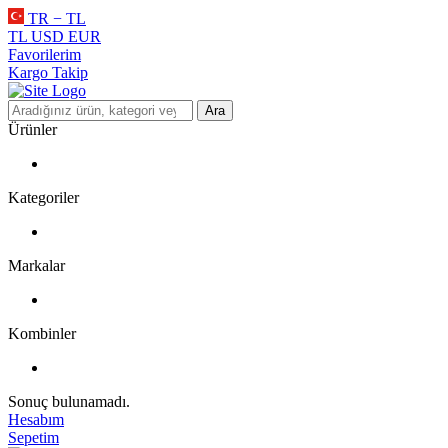
TR − TL
TL
USD
EUR
Favorilerim
Kargo Takip
Ara
Ürünler
Kategoriler
Markalar
Kombinler
Sonuç bulunamadı.
Hesabım
Sepetim