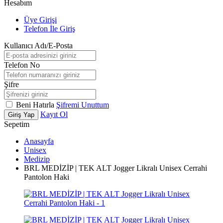
Hesabım
Üye Girişi
Telefon İle Giriş
Kullanıcı Adı/E-Posta
Telefon No
Şifre
Beni Hatırla
Şifremi Unuttum
Kayıt Ol
Giriş Yap
Sepetim
Anasayfa
Unisex
Medizip
BRL MEDİZİP | TEK ALT Jogger Likralı Unisex Cerrahi
Pantolon Haki