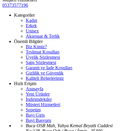
05373577196
Kategoriler
Kadın
Erkek
Unisex
Aksesuar & Terlik
Önemli Bilgiler
Biz Kimiz?
Teslimat Koşulları
Üyelik Sözleşmesi
Satış Sözleşmesi
Garanti ve İade Koşulları
Gizlilik ve Güvenlik
Kaliteli Belgelerimiz
Hızlı Erişim
Anasayfa
Yeni Ürünler
İndirimdekiler
Müşteri Hizmetleri
Sepetim
Bayi Giriş
Bayi Başvuru
Buca OSB Mah, Yahya Kemal Beyatlı Caddesi
No:128, Buca Osb / Buca / İzmir - 35400