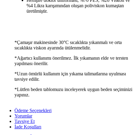
Hemşire doktor üniforması, %70 PES, %26 Viskon ve
%4 Likra karışımından oluşan poliviskon kumaştan
üretilmiştir.
*Çamaşır makinesinde 30°C sıcaklıkta yıkanmalı ve orta
sıcaklıkta viskon ayarında ütülenmelidir.
*Ağartıcı kullanımı önerilmez. İlk yıkamanın elde ve tersten
yapılması önerilir.
*Uzun ömürlü kullanım için yıkama talimatlarına uyulması
tavsiye edilir.
*Lütfen beden tablomuzu inceleyerek uygun beden seçiminizi
yapınız.
Ödeme Seçenekleri
Yorumlar
Tavsiye Et
İade Koşulları