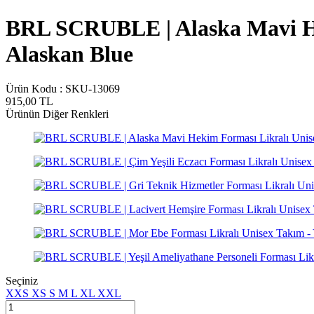
BRL SCRUBLE | Alaska Mavi He
Alaskan Blue
Ürün Kodu :
SKU-13069
915,00
TL
Ürünün Diğer Renkleri
Seçiniz
XXS
XS
S
M
L
XL
XXL