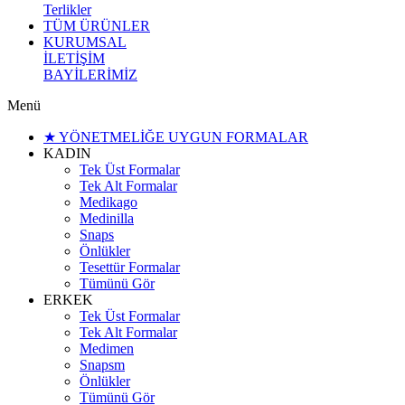
Terlikler
TÜM ÜRÜNLER
KURUMSAL
İLETİŞİM
BAYİLERİMİZ
Menü
★ YÖNETMELİĞE UYGUN FORMALAR
KADIN
Tek Üst Formalar
Tek Alt Formalar
Medikago
Medinilla
Snaps
Önlükler
Tesettür Formalar
Tümünü Gör
ERKEK
Tek Üst Formalar
Tek Alt Formalar
Medimen
Snapsm
Önlükler
Tümünü Gör