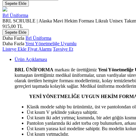
Sepete Ekle
Brl Üniforma
BRL SCRUBLE | Alaska Mavi Hekim Forması Likralı Unisex Takım 
915,00
TL
Sepete Ekle
Daha Fazla
Brl Üniforma
Daha Fazla
Yeni Yönetmeliğe Uyumlu
Listeye Ekle
Fiyat Alarmı
Tavsiye Et
Ürün Açıklaması
BRL ÜNİFORMA
markası ile ürettiğimiz
Yeni Yönetmeliğe
kumaştan ürettiğimiz medikal üniformalar, uzun vardiyalar süre
olarak üretilen hemşire forması modellerimiz, kolay temizlenebili
gereçleri taşımada kolaylık sağlar. Medikal üniforma modellerimiz
YENİ YÖNETMELİĞE UYGUN HEKİM FORMA
Klasik modele sahip bu ürünümüz, üst ve pantolondan ol
Üst kısım V şeklinde yakaya sahiptir.
Üst kısım iki adet yırtmaç kısmında, bir adet göğüs kısm
Pantolon yanlarında iki adet torba cep bulunurken, arkası
Üst kısım yarasa kol modeline sahiptir. Bu modelin kolu
Üst kısım yırtmaçlıdır.