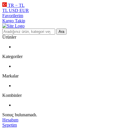
TR − TL
TL
USD
EUR
Favorilerim
Kargo Takip
Ara
Ürünler
Kategoriler
Markalar
Kombinler
Sonuç bulunamadı.
Hesabım
Sepetim