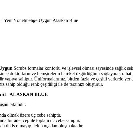
- Yeni Yönetmeliğe Uygun Alaskan Blue
 Uygun
Scrubs formalar konforlu ve işlevsel olması sayesinde sağlık sekt
since doktorların ve hemşirelerin hareket özgürlüğünü sağlayarak rahat
r yapıya sahiptir. Üniformalarımız, birden fazla ve çeşitli yerlerde yer a
 sahip olduğu renk çeşitliliği ile de tarzınızı oluşturur.
SI - ALASKAN BLUE
uşan takımdır.
ında olmak üzere üç cebe sahiptir.
nda bir adet cep ile toplam üç cebe sahiptir.
nda dikiş olmayıp, tek parçadan oluşmaktadır.