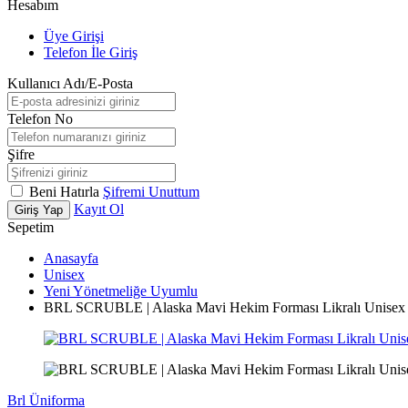
Hesabım
Üye Girişi
Telefon İle Giriş
Kullanıcı Adı/E-Posta
Telefon No
Şifre
Beni Hatırla
Şifremi Unuttum
Kayıt Ol
Giriş Yap
Sepetim
Anasayfa
Unisex
Yeni Yönetmeliğe Uyumlu
BRL SCRUBLE | Alaska Mavi Hekim Forması Likralı Unisex 
Brl Üniforma