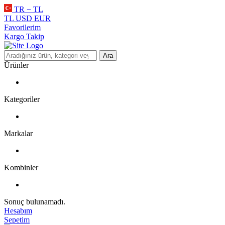
TR − TL
TL
USD
EUR
Favorilerim
Kargo Takip
Ara
Ürünler
Kategoriler
Markalar
Kombinler
Sonuç bulunamadı.
Hesabım
Sepetim