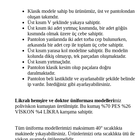
Klasik modele sahip bu ürünümüz, üst ve pantolondan
oluşan takımdır.
Üst kısım V şeklinde yakaya sahiptir.
Üst kısım iki adet yırtmaç kısmında, bir adet göğüs
kısmında olmak üzere üç cebe sahiptir.
Pantolon yanlarında iki adet torba cep bulunurken,
arkasında bir adet cep ile toplam üç cebe sahiptir.
Üst kısım yarasa kol modeline sahiptir. Bu modelin
kolunda dikiş olmayıp, tek parçadan oluşmaktadır.
Üst kısım yırtmaçlıdır.
Pantolon klasik kesim olup paçalara doğru
daralmaktadır.
Pantolon beli lastiklidir ve ayarlanabilir şekilde belinde
ip vardır. İstediğiniz gibi ayarlayabilirsiniz.
Likralı hemşire ve doktor üniforması modelleri
miz
poliviskon kumaştan üretilmiştir. Bu kumaş %70 PES %26
VİSKON %4 LİKRA karışıma sahiptir.
Tüm üniforma modellerimizi maksimum 40° sıcaklıkta
makinede yıkayabilirsiniz. Ürünlerimizi orta sıcaklıkta ütü ile
viskon ayarında ütülenmelidir.