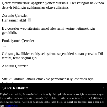
Çerez tercihlerinizi aşağıdan yönetebilirsiniz. Her kategori hakkında
detaylı bilgi için açıklamaları okuyabilirsiniz.
Zorunlu Çerezler
Her zaman aktif
Bu çerezler web sitesinin temel işlevlerini yerine getirmek için
gereklidir.
Fonksiyonel Çerezler
Gelişmiş özellikler ve kişiselleştirme seçenekleri sunan çerezler. Dil
tercihi, tema seçimi gibi.
Analitik Çerezler
Site kullanımını analiz etmek ve performansı iyileştirmek için
kullanılan çerezler.
Çerez Kullanımı
X
Pazarlama Çerezleri
Kişisel verileriniz, hizmetlerimizin daha iyi bir şekilde sunulması için mevzuata uygun
bir şekilde toplanıp işlenir. Konuyla ilgili detaylı bilgi almak için Gizlilik Politikamızı
inceleyebilirsiniz. Çerezler hakkında daha fazla bilgi ve nasıl reddedeceğinizi öğrenmek
Kişiselleştirilmiş reklamlar göstermek ve pazarlama kampanyalarının
için
tıklayınız