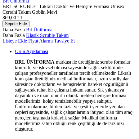
Brl Üniforma
BRL SCRUBLE | Likralı Doktor Ve Hemşire Forması Unisex
Cerrahi Takım Goblin Mavi
869,00
TL
Sepete Ekle
Daha Fazla
Brl Üniforma
Daha Fazla
Klasik Scruble Takım
Listeye Ekle
Fiyat Alarmı
Tavsiye Et
Ürün Açıklaması
BRL ÜNİFORMA
markası ile ürettiğimiz scrubs formalar
konforlu ve işlevsel olması sayesinde sağlık sektöründe
çalışan profesyoneller tarafından tercih edilmektedir. Likralı
kumaştan ürettiğimiz medikal üniformalar, uzun vardiyalar
süresince doktorların ve hemşirelerin hareket özgürlüğünü
sağlayarak rahat bir çalışma imkanı sunar. Sık yıkamaya
dayanıklı ve uzun ömürlü olarak üretilen hemşire forması
modellerimiz, kolay temizlenebilir yapıya sahiptir.
Üniformalarımız, birden fazla ve çeşitli yerlerde yer alan
cepleri sayesinde, sağlık çalışanlarının ihtiyacı olan tüm araç-
gereçleri taşımada kolaylık sağlar. Medikal üniforma
modellerimiz sahip olduğu renk çeşitliliği ile de tarzınızı
oluşturur.