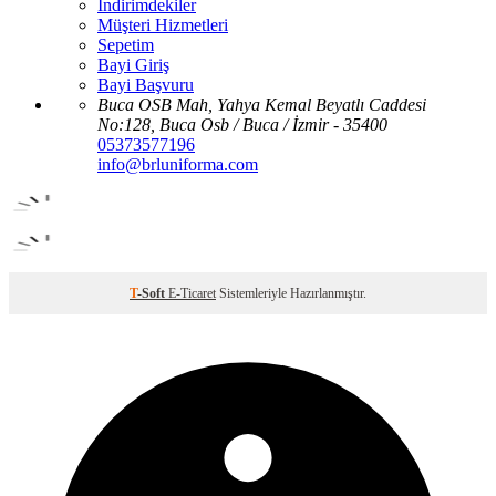
İndirimdekiler
Müşteri Hizmetleri
Sepetim
Bayi Giriş
Bayi Başvuru
Buca OSB Mah, Yahya Kemal Beyatlı Caddesi
No:128, Buca Osb / Buca / İzmir - 35400
05373577196
info@brluniforma.com
T
-Soft
E-Ticaret
Sistemleriyle Hazırlanmıştır.