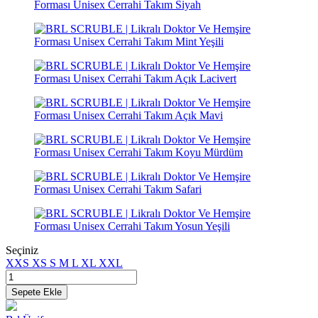
Seçiniz
XXS
XS
S
M
L
XL
XXL
Sepete Ekle