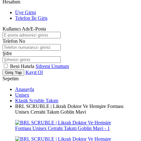
Hesabım
Üye Girişi
Telefon İle Giriş
Kullanıcı Adı/E-Posta
Telefon No
Şifre
Beni Hatırla
Şifremi Unuttum
Kayıt Ol
Giriş Yap
Sepetim
Anasayfa
Unisex
Klasik Scruble Takım
BRL SCRUBLE | Likralı Doktor Ve Hemşire Forması
Unisex Cerrahi Takım Goblin Mavi