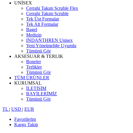
UNİSEX
Cerrahi Takım Scruble Flex
Cerrahi Takım Scruble
Tek Üst Formalar
Tek Alt Formalar
Bagel
Medizip
INDANTHREN Unisex
Yeni Yönetmeliğe Uyumlu
Tümünü Gör
AKSESUAR & TERLIK
Boneler
Terlikler
Tümünü Gör
TÜM ÜRÜNLER
KURUMSAL
İLETİŞİM
BAYİLERİMİZ
Tümünü Gör
TL
|
USD
|
EUR
Favorilerim
Kargo Takip