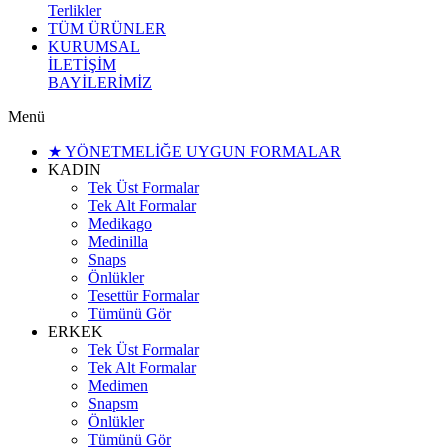
Terlikler
TÜM ÜRÜNLER
KURUMSAL
İLETİŞİM
BAYİLERİMİZ
Menü
★ YÖNETMELİĞE UYGUN FORMALAR
KADIN
Tek Üst Formalar
Tek Alt Formalar
Medikago
Medinilla
Snaps
Önlükler
Tesettür Formalar
Tümünü Gör
ERKEK
Tek Üst Formalar
Tek Alt Formalar
Medimen
Snapsm
Önlükler
Tümünü Gör