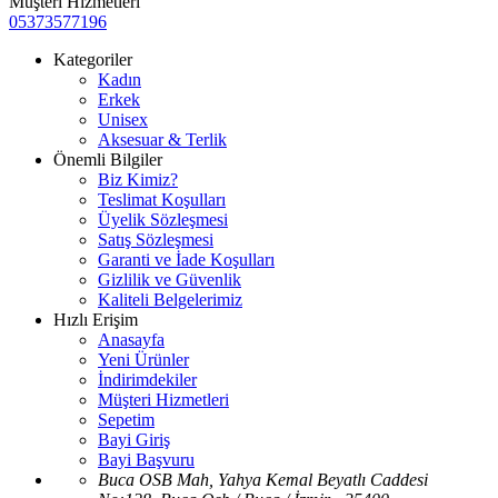
Müşteri Hizmetleri
05373577196
Kategoriler
Kadın
Erkek
Unisex
Aksesuar & Terlik
Önemli Bilgiler
Biz Kimiz?
Teslimat Koşulları
Üyelik Sözleşmesi
Satış Sözleşmesi
Garanti ve İade Koşulları
Gizlilik ve Güvenlik
Kaliteli Belgelerimiz
Hızlı Erişim
Anasayfa
Yeni Ürünler
İndirimdekiler
Müşteri Hizmetleri
Sepetim
Bayi Giriş
Bayi Başvuru
Buca OSB Mah, Yahya Kemal Beyatlı Caddesi