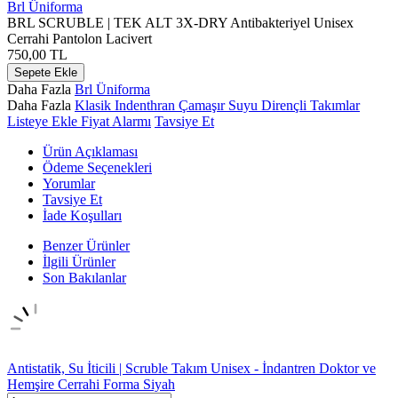
Brl Üniforma
BRL SCRUBLE | TEK ALT 3X-DRY Antibakteriyel Unisex
Cerrahi Pantolon Lacivert
750,00
TL
Sepete Ekle
Daha Fazla
Brl Üniforma
Daha Fazla
Klasik Indenthran Çamaşır Suyu Dirençli Takımlar
Listeye Ekle
Fiyat Alarmı
Tavsiye Et
Ürün Açıklaması
Ödeme Seçenekleri
Yorumlar
Tavsiye Et
İade Koşulları
Benzer Ürünler
İlgili Ürünler
Son Bakılanlar
Antistatik, Su İticili | Scruble Takım Unisex - İndantren Doktor ve
Hemşire Cerrahi Forma Siyah