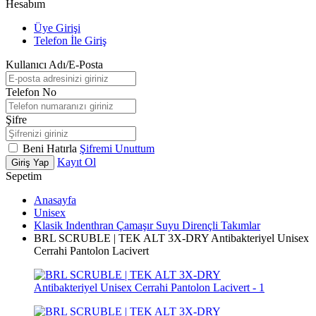
Hesabım
Üye Girişi
Telefon İle Giriş
Kullanıcı Adı/E-Posta
Telefon No
Şifre
Beni Hatırla
Şifremi Unuttum
Kayıt Ol
Giriş Yap
Sepetim
Anasayfa
Unisex
Klasik Indenthran Çamaşır Suyu Dirençli Takımlar
BRL SCRUBLE | TEK ALT 3X-DRY Antibakteriyel Unisex
Cerrahi Pantolon Lacivert