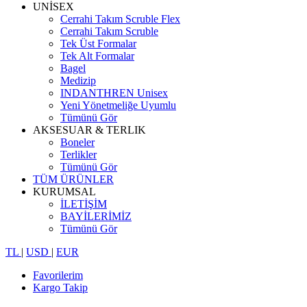
UNİSEX
Cerrahi Takım Scruble Flex
Cerrahi Takım Scruble
Tek Üst Formalar
Tek Alt Formalar
Bagel
Medizip
INDANTHREN Unisex
Yeni Yönetmeliğe Uyumlu
Tümünü Gör
AKSESUAR & TERLIK
Boneler
Terlikler
Tümünü Gör
TÜM ÜRÜNLER
KURUMSAL
İLETİŞİM
BAYİLERİMİZ
Tümünü Gör
TL
|
USD
|
EUR
Favorilerim
Kargo Takip