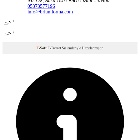
No:128, Buca Osb / Buca / İzmir - 35400
05373577196
info@brluniforma.com
T
-Soft
E-Ticaret
Sistemleriyle Hazırlanmıştır.