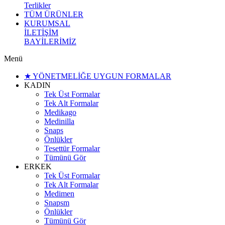
Terlikler
TÜM ÜRÜNLER
KURUMSAL
İLETİŞİM
BAYİLERİMİZ
Menü
★ YÖNETMELİĞE UYGUN FORMALAR
KADIN
Tek Üst Formalar
Tek Alt Formalar
Medikago
Medinilla
Snaps
Önlükler
Tesettür Formalar
Tümünü Gör
ERKEK
Tek Üst Formalar
Tek Alt Formalar
Medimen
Snapsm
Önlükler
Tümünü Gör