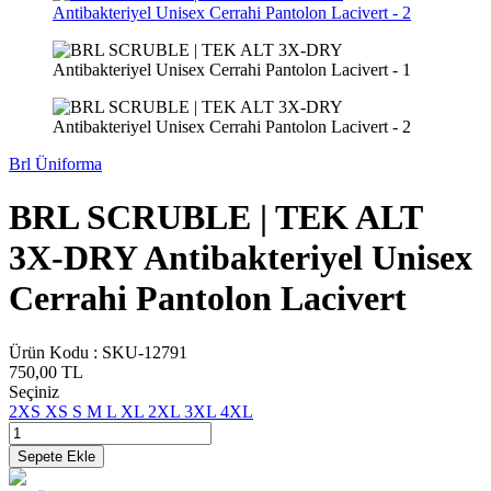
Brl Üniforma
BRL SCRUBLE | TEK ALT
3X-DRY Antibakteriyel Unisex
Cerrahi Pantolon Lacivert
Ürün Kodu :
SKU-12791
750,00
TL
Seçiniz
2XS
XS
S
M
L
XL
2XL
3XL
4XL
Sepete Ekle