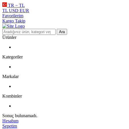
TR − TL
TL
USD
EUR
Favorilerim
Kargo Takip
Ara
Ürünler
Kategoriler
Markalar
Kombinler
Sonuç bulunamadı.
Hesabım
Sepetim