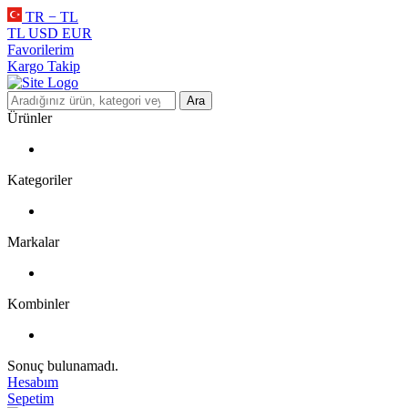
TR − TL
TL
USD
EUR
Favorilerim
Kargo Takip
Ara
Ürünler
Kategoriler
Markalar
Kombinler
Sonuç bulunamadı.
Hesabım
Sepetim