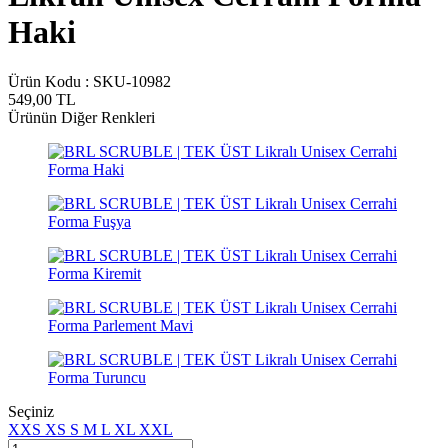
Haki
Ürün Kodu :
SKU-10982
549,00
TL
Ürünün Diğer Renkleri
Seçiniz
XXS
XS
S
M
L
XL
XXL