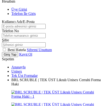
Hesabım
Üye Girişi
Telefon İle Giriş
Kullanıcı Adı/E-Posta
Telefon No
Şifre
Beni Hatırla
Şifremi Unuttum
Kayıt Ol
Giriş Yap
Sepetim
Anasayfa
Unisex
Tek Üst Formalar
BRL SCRUBLE | TEK ÜST Likralı Unisex Cerrahi Forma
Haki