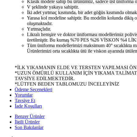
Klasik modele sahip bu ürünümüz, sadece üst üniforma ol
V şeklinde yakaya sahiptir.
İki adet yırtmaç kısmında, bir adet göğüs kısmında olmak 
Yarasa kol modeline sahiptir. Bu modelin kolunda dikiş 
oluşmaktadır.
Yırtmaçlıdır.
Likralı hemşire ve doktor üniforması modellerimiz poliv
üretilmiştir. Bu kumaş %70 PES %26 VİSKON %4 LİKRA
Tüm üniforma modellerimizi maksimum 40° sıcaklıkta mak
Ürünlerimizi orta sıcaklıkta ütü ile viskon ayarında ütüle
*İLK YIKAMANIN ELDE VE TERSTEN YAPILMASI Ö
*UZUN ÖMÜRLÜ KULLANIM İÇİN YIKAMA TALİMA
TAVSİYE EDİLMEKTEDİR.
*LÜTFEN BEDEN TABLOMUZU İNCELEYİNİZ
Ödeme Seçenekleri
Yorumlar
Tavsiye Et
İade Koşulları
Benzer Ürünler
İlgili Ürünler
Son Bakılanlar