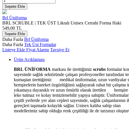
Sepete Ekle
Brl Üniforma
BRL SCRUBLE | TEK ÜST Likralı Unisex Cerrahi Forma Haki
549,00
TL
Sepete Ekle
Daha Fazla
Brl Üniforma
Daha Fazla
Tek Üst Formalar
Listeye Ekle
Fiyat Alarmı
Tavsiye Et
Ürün Açıklaması
BRL ÜNİFORMA
markası ile ürettiğimiz
scrubs
formalar kon
sayesinde sağlık sektöründe çalışan profesyoneller tarafından ter
kumaştan ürettiğimiz medikal üniformalar, uzun vardiyalar sü
hemşirelerin hareket özgürlüğünü sağlayarak rahat bir çalışma 
yıkamaya dayanıklı ve uzun ömürlü olarak üretilen hemşire 
leke tutmaz ve kolay temizlenebilir yapıya sahiptir. Üniformalar
çeşitli yerlerde yer alan cepleri sayesinde, sağlık çalışanlarının 
gereçleri taşımada kolaylık sağlar. Unisex kalıba sahip olan
modellerimiz sahip olduğu renk çeşitliliği ile de tarzınızı oluştu