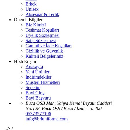
Erkek
Unisex
Aksesuar & Terlik
Önemli Bilgiler
Biz Kimiz?
Teslimat Koşulları
Üyelik Sözleşmesi
Satış Sözleşmesi
Garanti ve İade Koşulları
Gizlilik ve Güvenlik
Kaliteli Belgelerimiz
Hızlı Erişim
Anasayfa
Yeni Ürünler
İndirimdekiler
Müşteri Hizmetleri
Sepetim
Bayi Giriş
Bayi Başvuru
Buca OSB Mah, Yahya Kemal Beyatlı Caddesi
No:128, Buca Osb / Buca / İzmir - 35400
05373577196
info@brluniforma.com