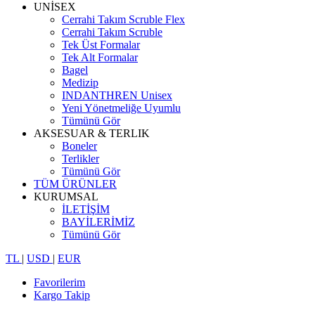
UNİSEX
Cerrahi Takım Scruble Flex
Cerrahi Takım Scruble
Tek Üst Formalar
Tek Alt Formalar
Bagel
Medizip
INDANTHREN Unisex
Yeni Yönetmeliğe Uyumlu
Tümünü Gör
AKSESUAR & TERLIK
Boneler
Terlikler
Tümünü Gör
TÜM ÜRÜNLER
KURUMSAL
İLETİŞİM
BAYİLERİMİZ
Tümünü Gör
TL
|
USD
|
EUR
Favorilerim
Kargo Takip