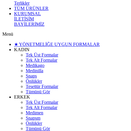
Terlikler
TÜM ÜRÜNLER
KURUMSAL
İLETİŞİM
BAYİLERİMİZ
Menü
★ YÖNETMELİĞE UYGUN FORMALAR
KADIN
Tek Üst Formalar
Tek Alt Formalar
Medikago
Medinilla
Snaps
Önlükler
Tesettür Formalar
Tümünü Gör
ERKEK
Tek Üst Formalar
Tek Alt Formalar
Medimen
Snapsm
Önlükler
Tümünü Gör