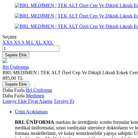
Seçiniz
XXS
XS
S
M
L
XL
XXL
Sepete Ekle
Brl Üniforma
BRL MEDİMEN | TEK ALT Özel Cep Ve Dikişli Likralı Erkek Cerrah
895,00
TL
Sepete Ekle
Daha Fazla
Brl Üniforma
Daha Fazla
Medimen
Listeye Ekle
Fiyat Alarmı
Tavsiye Et
Ürün Açıklaması
BRL ÜNİFORMA
markası ile ürettiğimiz scrubs formalar kon
medikal üniformalar, uzun vardiyalar süresince doktorların ve 
forması modellerimiz, ve kolay temizlenebilir yapıya sahiptir. Ün