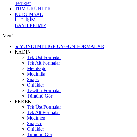
Terlikler
TÜM ÜRÜNLER
KURUMSAL
İLETİŞİM
BAYİLERİMİZ
Menü
★ YÖNETMELİĞE UYGUN FORMALAR
KADIN
Tek Üst Formalar
Tek Alt Formalar
Medikago
Medinilla
Snaps
Önlükler
Tesettür Formalar
Tümünü Gör
ERKEK
Tek Üst Formalar
Tek Alt Formalar
Medimen
Snapsm
Önlükler
Tümünü Gör