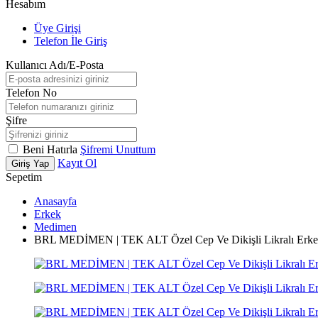
Hesabım
Üye Girişi
Telefon İle Giriş
Kullanıcı Adı/E-Posta
Telefon No
Şifre
Beni Hatırla
Şifremi Unuttum
Kayıt Ol
Giriş Yap
Sepetim
Anasayfa
Erkek
Medimen
BRL MEDİMEN | TEK ALT Özel Cep Ve Dikişli Likralı Erkek 