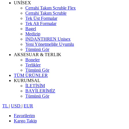
UNİSEX
Cerrahi Takım Scruble Flex
Cerrahi Takım Scruble
Tek Üst Formalar
Tek Alt Formalar
Bagel
Medizip
INDANTHREN Unisex
Yeni Yönetmeliğe Uyumlu
Tümünü Gör
AKSESUAR & TERLIK
Boneler
Terlikler
Tümünü Gör
TÜM ÜRÜNLER
KURUMSAL
İLETİŞİM
BAYİLERİMİZ
Tümünü Gör
TL
|
USD
|
EUR
Favorilerim
Kargo Takip