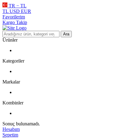
TR − TL
TL
USD
EUR
Favorilerim
Kargo Takip
Ara
Ürünler
Kategoriler
Markalar
Kombinler
Sonuç bulunamadı.
Hesabım
Sepetim