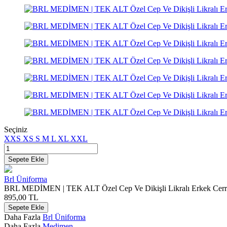
Seçiniz
XXS
XS
S
M
L
XL
XXL
Sepete Ekle
Brl Üniforma
BRL MEDİMEN | TEK ALT Özel Cep Ve Dikişli Likralı Erkek Cerr
895,00
TL
Sepete Ekle
Daha Fazla
Brl Üniforma
Daha Fazla
Medimen