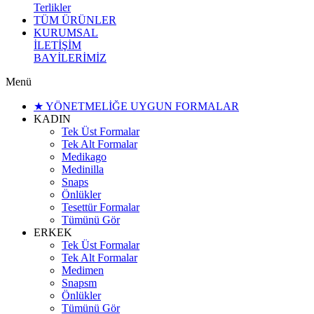
Terlikler
TÜM ÜRÜNLER
KURUMSAL
İLETİŞİM
BAYİLERİMİZ
Menü
★ YÖNETMELİĞE UYGUN FORMALAR
KADIN
Tek Üst Formalar
Tek Alt Formalar
Medikago
Medinilla
Snaps
Önlükler
Tesettür Formalar
Tümünü Gör
ERKEK
Tek Üst Formalar
Tek Alt Formalar
Medimen
Snapsm
Önlükler
Tümünü Gör