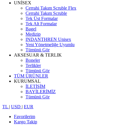
UNİSEX
Cerrahi Takım Scruble Flex
Cerrahi Takım Scruble
Tek Üst Formalar
Tek Alt Formalar
Bagel
Medizip
INDANTHREN Unisex
Yeni Yönetmeliğe Uyumlu
Tümünü Gör
AKSESUAR & TERLIK
Boneler
Terlikler
Tümünü Gör
TÜM ÜRÜNLER
KURUMSAL
İLETİŞİM
BAYİLERİMİZ
Tümünü Gör
TL
|
USD
|
EUR
Favorilerim
Kargo Takip