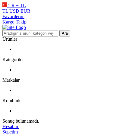
TR − TL
TL
USD
EUR
Favorilerim
Kargo Takip
Ara
Ürünler
Kategoriler
Markalar
Kombinler
Sonuç bulunamadı.
Hesabım
Sepetim