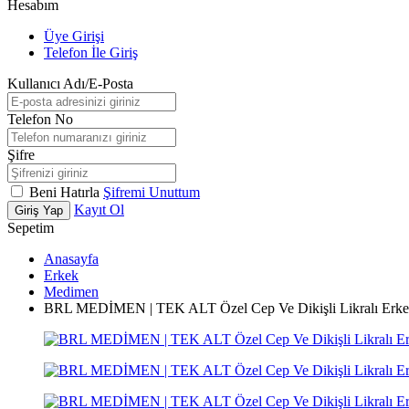
Hesabım
Üye Girişi
Telefon İle Giriş
Kullanıcı Adı/E-Posta
Telefon No
Şifre
Beni Hatırla
Şifremi Unuttum
Kayıt Ol
Giriş Yap
Sepetim
Anasayfa
Erkek
Medimen
BRL MEDİMEN | TEK ALT Özel Cep Ve Dikişli Likralı Erkek