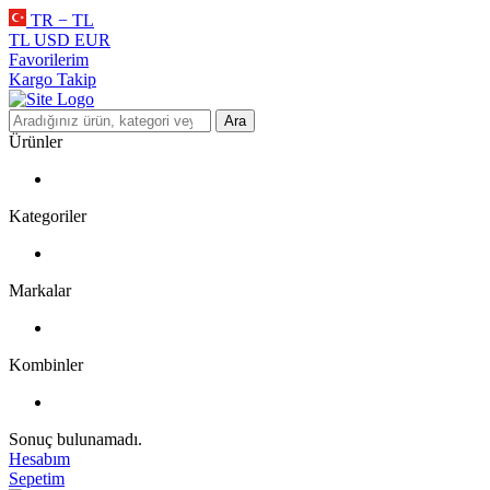
TR − TL
TL
USD
EUR
Favorilerim
Kargo Takip
Ara
Ürünler
Kategoriler
Markalar
Kombinler
Sonuç bulunamadı.
Hesabım
Sepetim