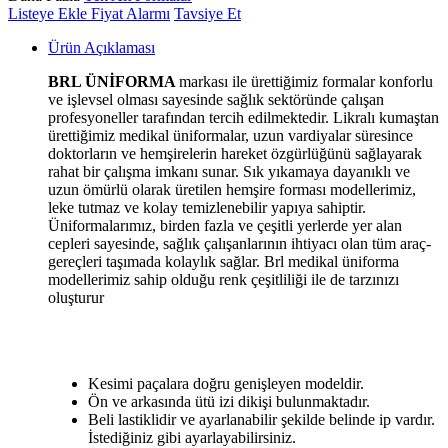
Listeye Ekle
Fiyat Alarmı
Tavsiye Et
Ürün Açıklaması
BRL ÜNİFORMA
markası ile ürettiğimiz formalar konforlu
ve işlevsel olması sayesinde sağlık sektöründe çalışan
profesyoneller tarafından tercih edilmektedir. Likralı kumaştan
ürettiğimiz medikal üniformalar, uzun vardiyalar süresince
doktorların ve hemşirelerin hareket özgürlüğünü sağlayarak
rahat bir çalışma imkanı sunar. Sık yıkamaya dayanıklı ve
uzun ömürlü olarak üretilen hemşire forması modellerimiz,
leke tutmaz ve kolay temizlenebilir yapıya sahiptir.
Üniformalarımız, birden fazla ve çeşitli yerlerde yer alan
cepleri sayesinde, sağlık çalışanlarının ihtiyacı olan tüm araç-
gereçleri taşımada kolaylık sağlar. Brl medikal üniforma
modellerimiz sahip olduğu renk çeşitliliği ile de tarzınızı
oluşturur
Kesimi paçalara doğru genişleyen modeldir.
Ön ve arkasında ütü izi dikişi bulunmaktadır.
Beli lastiklidir ve ayarlanabilir şekilde belinde ip vardır.
İstediğiniz gibi ayarlayabilirsiniz.