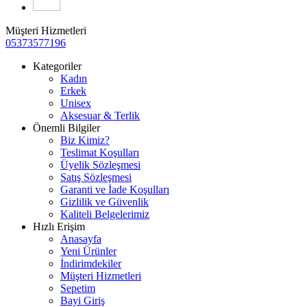
Müşteri Hizmetleri
05373577196
Kategoriler
Kadın
Erkek
Unisex
Aksesuar & Terlik
Önemli Bilgiler
Biz Kimiz?
Teslimat Koşulları
Üyelik Sözleşmesi
Satış Sözleşmesi
Garanti ve İade Koşulları
Gizlilik ve Güvenlik
Kaliteli Belgelerimiz
Hızlı Erişim
Anasayfa
Yeni Ürünler
İndirimdekiler
Müşteri Hizmetleri
Sepetim
Bayi Giriş