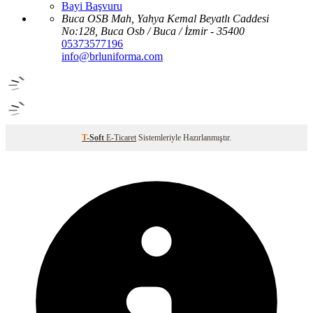
Bayi Başvuru
Buca OSB Mah, Yahya Kemal Beyatlı Caddesi
No:128, Buca Osb / Buca / İzmir - 35400
05373577196
info@brluniforma.com
T
-Soft
E-Ticaret
Sistemleriyle Hazırlanmıştır.