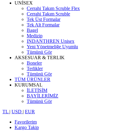
UNİSEX
Cerrahi Takım Scruble Flex
Cerrahi Takım Scruble
Tek Üst Formalar
Tek Alt Formalar
Bagel
Medizip
INDANTHREN Unisex
Yeni Yönetmeliğe Uyumlu
Tümünü Gör
AKSESUAR & TERLIK
Boneler
Terlikler
Tümünü Gör
TÜM ÜRÜNLER
KURUMSAL
İLETİŞİM
BAYİLERİMİZ
Tümünü Gör
TL
|
USD
|
EUR
Favorilerim
Kargo Takip