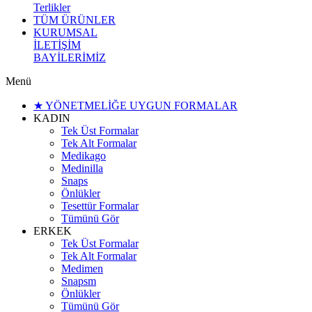
Terlikler
TÜM ÜRÜNLER
KURUMSAL
İLETİŞİM
BAYİLERİMİZ
Menü
★ YÖNETMELİĞE UYGUN FORMALAR
KADIN
Tek Üst Formalar
Tek Alt Formalar
Medikago
Medinilla
Snaps
Önlükler
Tesettür Formalar
Tümünü Gör
ERKEK
Tek Üst Formalar
Tek Alt Formalar
Medimen
Snapsm
Önlükler
Tümünü Gör