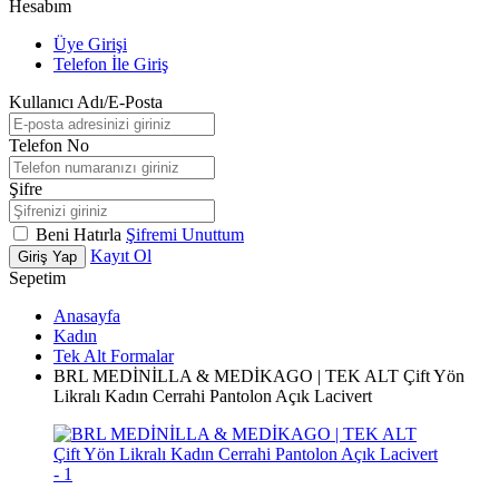
Hesabım
Üye Girişi
Telefon İle Giriş
Kullanıcı Adı/E-Posta
Telefon No
Şifre
Beni Hatırla
Şifremi Unuttum
Kayıt Ol
Giriş Yap
Sepetim
Anasayfa
Kadın
Tek Alt Formalar
BRL MEDİNİLLA & MEDİKAGO | TEK ALT Çift Yön
Likralı Kadın Cerrahi Pantolon Açık Lacivert