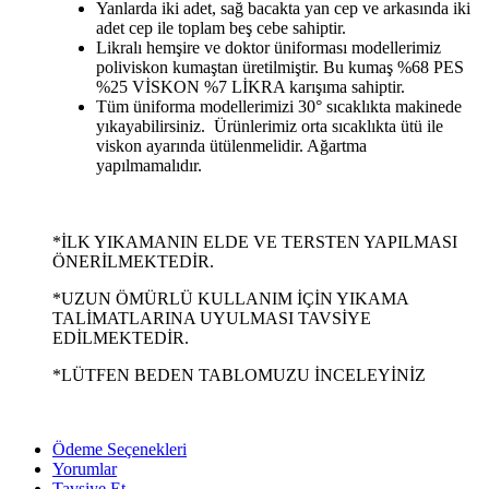
Yanlarda iki adet, sağ bacakta yan cep ve arkasında iki
adet cep ile toplam beş cebe sahiptir.
Likralı hemşire ve doktor üniforması modellerimiz
poliviskon kumaştan üretilmiştir. Bu kumaş %68 PES
%25 VİSKON %7 LİKRA karışıma sahiptir.
Tüm üniforma modellerimizi 30° sıcaklıkta makinede
yıkayabilirsiniz. Ürünlerimiz orta sıcaklıkta ütü ile
viskon ayarında ütülenmelidir. Ağartma
yapılmamalıdır.
*İLK YIKAMANIN ELDE VE TERSTEN YAPILMASI
ÖNERİLMEKTEDİR.
*UZUN ÖMÜRLÜ KULLANIM İÇİN YIKAMA
TALİMATLARINA UYULMASI TAVSİYE
EDİLMEKTEDİR.
*LÜTFEN BEDEN TABLOMUZU İNCELEYİNİZ
Ödeme Seçenekleri
Yorumlar
Tavsiye Et