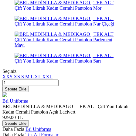
Seçiniz
XXS
XS
S
M
L
XL
XXL
Sepete Ekle
Brl Üniforma
BRL MEDİNİLLA & MEDİKAGO | TEK ALT Çift Yön Likralı
Kadın Cerrahi Pantolon Açık Lacivert
929,00
TL
Sepete Ekle
Daha Fazla
Brl Üniforma
Daha Fazla
Tek Alt Formalar