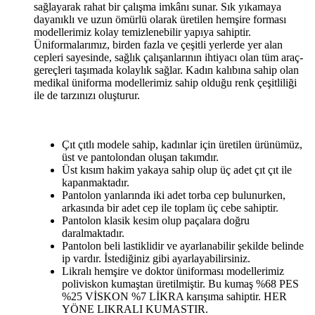
sağlayarak rahat bir çalışma imkânı sunar. Sık yıkamaya
dayanıklı ve uzun ömürlü olarak üretilen hemşire forması
modellerimiz kolay temizlenebilir yapıya sahiptir.
Üniformalarımız, birden fazla ve çeşitli yerlerde yer alan
cepleri sayesinde, sağlık çalışanlarının ihtiyacı olan tüm araç-
gereçleri taşımada kolaylık sağlar. Kadın kalıbına sahip olan
medikal üniforma modellerimiz sahip olduğu renk çeşitliliği
ile de tarzınızı oluşturur.
Çıt çıtlı modele sahip, kadınlar için üretilen ürünümüz,
üst ve pantolondan oluşan takımdır.
Üst kısım hakim yakaya sahip olup üç adet çıt çıt ile
kapanmaktadır.
Pantolon yanlarında iki adet torba cep bulunurken,
arkasında bir adet cep ile toplam üç cebe sahiptir.
Pantolon klasik kesim olup paçalara doğru
daralmaktadır.
Pantolon beli lastiklidir ve ayarlanabilir şekilde belinde
ip vardır. İstediğiniz gibi ayarlayabilirsiniz.
Likralı hemşire ve doktor üniforması modellerimiz
poliviskon kumaştan üretilmiştir. Bu kumaş %68 PES
%25 VİSKON %7 LİKRA karışıma sahiptir. HER
YÖNE LIKRALI KUMASTIR.