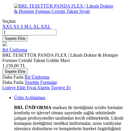
Seçiniz
XXS
XS
S
M
L
XL
XXL
Sepete Ekle
Brl Üniforma
BRL TESETTÜR PANDA FLEX | Likralı Doktor & Hemşire
Forması Cerrahi Takım Goblin Mavi
1.159,00
TL
Sepete Ekle
Daha Fazla
Brl Üniforma
Daha Fazla
Tesettür Formalar
Listeye Ekle
Fiyat Alarmı
Tavsiye Et
Ürün Açıklaması
BRL ÜNİFORMA
markası ile ürettiğimiz scrubs formalar
konforlu ve işlevsel olması sayesinde sağlık sektöründe
çalışan profesyoneller tarafından tercih edilmektedir. Likralı
kumaştan ürettiğimiz medikal üniformalar, uzun vardiyalar
süresince doktorların ve hemşirelerin hareket özgürlüğünü