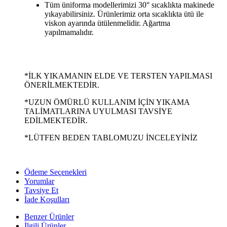
Tüm üniforma modellerimizi 30° sıcaklıkta makinede
yıkayabilirsiniz. Ürünlerimiz orta sıcaklıkta ütü ile
viskon ayarında ütülenmelidir. Ağartma
yapılmamalıdır.
*İLK YIKAMANIN ELDE VE TERSTEN YAPILMASI
ÖNERİLMEKTEDİR.
*UZUN ÖMÜRLÜ KULLANIM İÇİN YIKAMA
TALİMATLARINA UYULMASI TAVSİYE
EDİLMEKTEDİR.
*LÜTFEN BEDEN TABLOMUZU İNCELEYİNİZ
Ödeme Seçenekleri
Yorumlar
Tavsiye Et
İade Koşulları
Benzer Ürünler
İlgili Ürünler