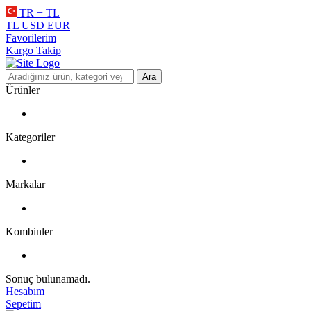
TR − TL
TL
USD
EUR
Favorilerim
Kargo Takip
Ara
Ürünler
Kategoriler
Markalar
Kombinler
Sonuç bulunamadı.
Hesabım
Sepetim