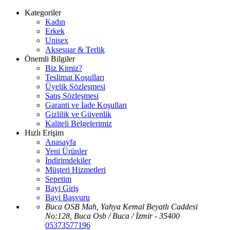
Kategoriler
Kadın
Erkek
Unisex
Aksesuar & Terlik
Önemli Bilgiler
Biz Kimiz?
Teslimat Koşulları
Üyelik Sözleşmesi
Satış Sözleşmesi
Garanti ve İade Koşulları
Gizlilik ve Güvenlik
Kaliteli Belgelerimiz
Hızlı Erişim
Anasayfa
Yeni Ürünler
İndirimdekiler
Müşteri Hizmetleri
Sepetim
Bayi Giriş
Bayi Başvuru
Buca OSB Mah, Yahya Kemal Beyatlı Caddesi
No:128, Buca Osb / Buca / İzmir - 35400
05373577196