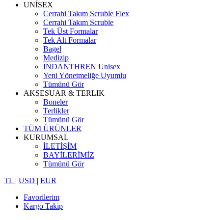
UNİSEX
Cerrahi Takım Scruble Flex
Cerrahi Takım Scruble
Tek Üst Formalar
Tek Alt Formalar
Bagel
Medizip
INDANTHREN Unisex
Yeni Yönetmeliğe Uyumlu
Tümünü Gör
AKSESUAR & TERLIK
Boneler
Terlikler
Tümünü Gör
TÜM ÜRÜNLER
KURUMSAL
İLETİŞİM
BAYİLERİMİZ
Tümünü Gör
TL
|
USD
|
EUR
Favorilerim
Kargo Takip