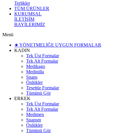
Terlikler
TÜM ÜRÜNLER
KURUMSAL
İLETİŞİM
BAYİLERİMİZ
Menü
★ YÖNETMELİĞE UYGUN FORMALAR
KADIN
Tek Üst Formalar
Tek Alt Formalar
Medikago
Medinilla
Snaps
Önlükler
Tesettür Formalar
Tümünü Gör
ERKEK
Tek Üst Formalar
Tek Alt Formalar
Medimen
Snapsm
Önlükler
Tümünü Gör