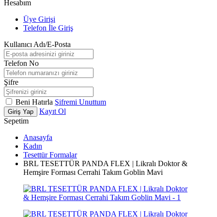
Hesabım
Üye Girişi
Telefon İle Giriş
Kullanıcı Adı/E-Posta
Telefon No
Şifre
Beni Hatırla
Şifremi Unuttum
Kayıt Ol
Giriş Yap
Sepetim
Anasayfa
Kadın
Tesettür Formalar
BRL TESETTÜR PANDA FLEX | Likralı Doktor &
Hemşire Forması Cerrahi Takım Goblin Mavi