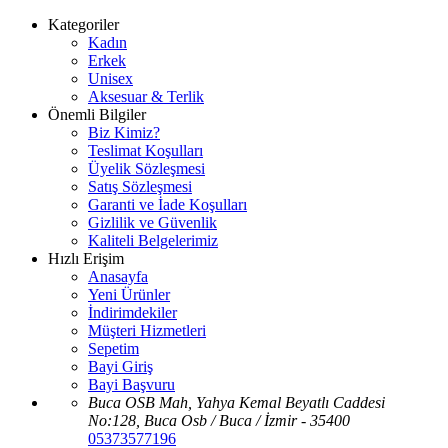
Kategoriler
Kadın
Erkek
Unisex
Aksesuar & Terlik
Önemli Bilgiler
Biz Kimiz?
Teslimat Koşulları
Üyelik Sözleşmesi
Satış Sözleşmesi
Garanti ve İade Koşulları
Gizlilik ve Güvenlik
Kaliteli Belgelerimiz
Hızlı Erişim
Anasayfa
Yeni Ürünler
İndirimdekiler
Müşteri Hizmetleri
Sepetim
Bayi Giriş
Bayi Başvuru
Buca OSB Mah, Yahya Kemal Beyatlı Caddesi
No:128, Buca Osb / Buca / İzmir - 35400
05373577196