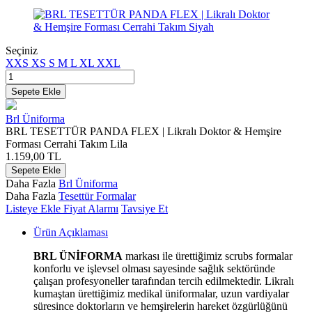
Seçiniz
XXS
XS
S
M
L
XL
XXL
Sepete Ekle
Brl Üniforma
BRL TESETTÜR PANDA FLEX | Likralı Doktor & Hemşire
Forması Cerrahi Takım Lila
1.159,00
TL
Sepete Ekle
Daha Fazla
Brl Üniforma
Daha Fazla
Tesettür Formalar
Listeye Ekle
Fiyat Alarmı
Tavsiye Et
Ürün Açıklaması
BRL ÜNİFORMA
markası ile ürettiğimiz scrubs formalar
konforlu ve işlevsel olması sayesinde sağlık sektöründe
çalışan profesyoneller tarafından tercih edilmektedir. Likralı
kumaştan ürettiğimiz medikal üniformalar, uzun vardiyalar
süresince doktorların ve hemşirelerin hareket özgürlüğünü