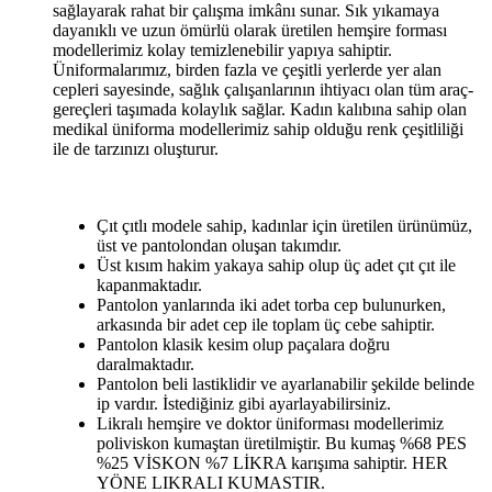
sağlayarak rahat bir çalışma imkânı sunar. Sık yıkamaya
dayanıklı ve uzun ömürlü olarak üretilen hemşire forması
modellerimiz kolay temizlenebilir yapıya sahiptir.
Üniformalarımız, birden fazla ve çeşitli yerlerde yer alan
cepleri sayesinde, sağlık çalışanlarının ihtiyacı olan tüm araç-
gereçleri taşımada kolaylık sağlar. Kadın kalıbına sahip olan
medikal üniforma modellerimiz sahip olduğu renk çeşitliliği
ile de tarzınızı oluşturur.
Çıt çıtlı modele sahip, kadınlar için üretilen ürünümüz,
üst ve pantolondan oluşan takımdır.
Üst kısım hakim yakaya sahip olup üç adet çıt çıt ile
kapanmaktadır.
Pantolon yanlarında iki adet torba cep bulunurken,
arkasında bir adet cep ile toplam üç cebe sahiptir.
Pantolon klasik kesim olup paçalara doğru
daralmaktadır.
Pantolon beli lastiklidir ve ayarlanabilir şekilde belinde
ip vardır. İstediğiniz gibi ayarlayabilirsiniz.
Likralı hemşire ve doktor üniforması modellerimiz
poliviskon kumaştan üretilmiştir. Bu kumaş %68 PES
%25 VİSKON %7 LİKRA karışıma sahiptir. HER
YÖNE LIKRALI KUMASTIR.