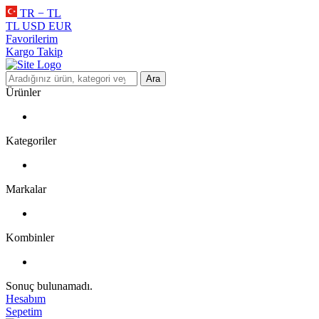
TR − TL
TL
USD
EUR
Favorilerim
Kargo Takip
Ara
Ürünler
Kategoriler
Markalar
Kombinler
Sonuç bulunamadı.
Hesabım
Sepetim