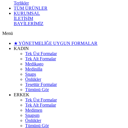
Terlikler
TÜM ÜRÜNLER
KURUMSAL
İLETİŞİM
BAYİLERİMİZ
Menü
★ YÖNETMELİĞE UYGUN FORMALAR
KADIN
Tek Üst Formalar
Tek Alt Formalar
Medikago
Medinilla
Snaps
Önlükler
Tesettür Formalar
Tümünü Gör
ERKEK
Tek Üst Formalar
Tek Alt Formalar
Medimen
Snapsm
Önlükler
Tümünü Gör