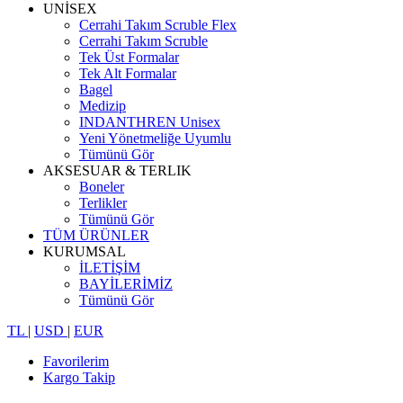
UNİSEX
Cerrahi Takım Scruble Flex
Cerrahi Takım Scruble
Tek Üst Formalar
Tek Alt Formalar
Bagel
Medizip
INDANTHREN Unisex
Yeni Yönetmeliğe Uyumlu
Tümünü Gör
AKSESUAR & TERLIK
Boneler
Terlikler
Tümünü Gör
TÜM ÜRÜNLER
KURUMSAL
İLETİŞİM
BAYİLERİMİZ
Tümünü Gör
TL
|
USD
|
EUR
Favorilerim
Kargo Takip