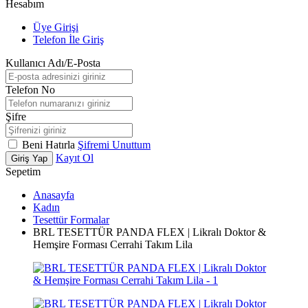
Hesabım
Üye Girişi
Telefon İle Giriş
Kullanıcı Adı/E-Posta
Telefon No
Şifre
Beni Hatırla
Şifremi Unuttum
Kayıt Ol
Giriş Yap
Sepetim
Anasayfa
Kadın
Tesettür Formalar
BRL TESETTÜR PANDA FLEX | Likralı Doktor &
Hemşire Forması Cerrahi Takım Lila