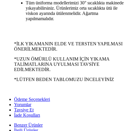
Tüm üniforma modellerimizi 30° sıcaklıkta makinede
yıkayabilirsiniz. Ürünlerimiz orta sıcaklıkta ütü ile
viskon ayarında ütülenmelidir. Ağartma
yapılmamalıdır.
*İLK YIKAMANIN ELDE VE TERSTEN YAPILMASI
ÖNERİLMEKTEDİR.
*UZUN ÖMÜRLÜ KULLANIM İÇİN YIKAMA
TALİMATLARINA UYULMASI TAVSİYE
EDİLMEKTEDİR.
*LÜTFEN BEDEN TABLOMUZU İNCELEYİNİZ
Ödeme Seçenekleri
Yorumlar
Tavsiye Et
İade Koşulları
Benzer Ürünler
İlgili Ürünler