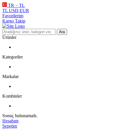
TR − TL
TL
USD
EUR
Favorilerim
Kargo Takip
Ara
Ürünler
Kategoriler
Markalar
Kombinler
Sonuç bulunamadı.
Hesabım
Sepetim