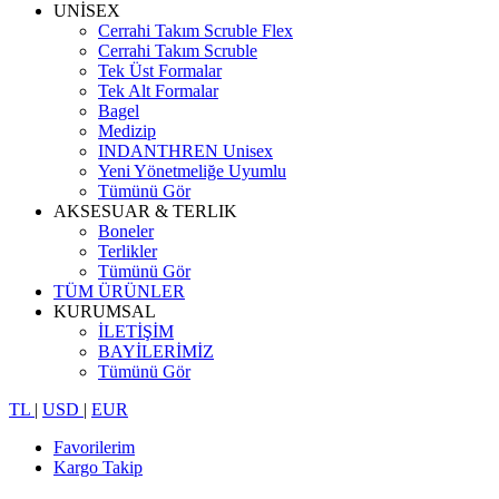
UNİSEX
Cerrahi Takım Scruble Flex
Cerrahi Takım Scruble
Tek Üst Formalar
Tek Alt Formalar
Bagel
Medizip
INDANTHREN Unisex
Yeni Yönetmeliğe Uyumlu
Tümünü Gör
AKSESUAR & TERLIK
Boneler
Terlikler
Tümünü Gör
TÜM ÜRÜNLER
KURUMSAL
İLETİŞİM
BAYİLERİMİZ
Tümünü Gör
TL
|
USD
|
EUR
Favorilerim
Kargo Takip