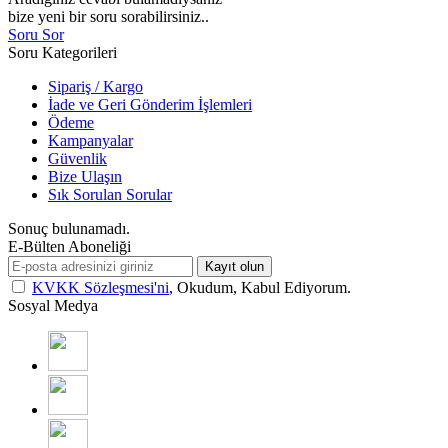
bize yeni bir soru sorabilirsiniz..
Soru Sor
Soru Kategorileri
Sipariş / Kargo
İade ve Geri Gönderim İşlemleri
Ödeme
Kampanyalar
Güvenlik
Bize Ulaşın
Sık Sorulan Sorular
Sonuç bulunamadı.
E-Bülten Aboneliği
Kayıt olun
KVKK Sözleşmesi'ni
, Okudum, Kabul Ediyorum.
Sosyal Medya