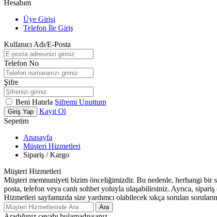
Hesabım
Üye Girişi
Telefon İle Giriş
Kullanıcı Adı/E-Posta
Telefon No
Şifre
Beni Hatırla
Şifremi Unuttum
Kayıt Ol
Giriş Yap
Sepetim
Anasayfa
Müşteri Hizmetleri
Sipariş / Kargo
Müşteri Hizmetleri
Müşteri memnuniyeti bizim önceliğimizdir. Bu nedenle, herhangi bir s
posta, telefon veya canlı sohbet yoluyla ulaşabilirsiniz. Ayrıca, sipar
Hizmetleri sayfamızda size yardımcı olabilecek sıkça sorulan soruların
Ara
Aradığınız cevabı bulamadıysanız