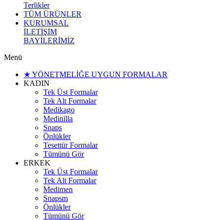
Terlikler
TÜM ÜRÜNLER
KURUMSAL
İLETİŞİM
BAYİLERİMİZ
Menü
★ YÖNETMELİĞE UYGUN FORMALAR
KADIN
Tek Üst Formalar
Tek Alt Formalar
Medikago
Medinilla
Snaps
Önlükler
Tesettür Formalar
Tümünü Gör
ERKEK
Tek Üst Formalar
Tek Alt Formalar
Medimen
Snapsm
Önlükler
Tümünü Gör