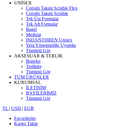
UNİSEX
Cerrahi Takım Scruble Flex
Cerrahi Takım Scruble
Tek Üst Formalar
Tek Alt Formalar
Bagel
Medizip
INDANTHREN Unisex
Yeni Yönetmeliğe Uyumlu
Tümünü Gör
AKSESUAR & TERLIK
Boneler
Terlikler
Tümünü Gör
TÜM ÜRÜNLER
KURUMSAL
İLETİŞİM
BAYİLERİMİZ
Tümünü Gör
TL
|
USD
|
EUR
Favorilerim
Kargo Takip