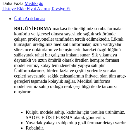
Daha Fazla
Medikago
Listeye Ekle
Fiyat Alarmı
Tavsiye Et
Ürün Açıklaması
BRL ÜNİFORMA
markası ile ürettiğimiz scrubs formalar
konforlu ve işlevsel olması sayesinde sağlık sektöründe
çalışan profesyoneller tarafından tercih edilmektedir. Likralı
kumaştan ürettiğimiz medikal üniformalar, uzun vardiyalar
süresince doktorların ve hemşirelerin hareket özgürlüğünü
sağlayarak rahat bir çalışma imkanı sunar. Sık yıkamaya
dayanıklı ve uzun ömürlü olarak üretilen hemşire forması
modellerimiz, kolay temizlenebilir yapıya sahiptir.
Üniformalarımız, birden fazla ve çeşitli yerlerde yer alan
cepleri sayesinde, sağlık çalışanlarının ihtiyacı olan tüm araç-
gereçleri taşımada kolaylık sağlar. Medikal üniforma
modellerimiz sahip olduğu renk çeşitliliği ile de tarzınızı
oluşturur.
Kulplu modele sahip, kadınlar için üretilen ürünümüz,
SADECE ÜST FORMA olarak gönderilir.
Yuvarlak yakaya sahip olup gizli fermuar detayı vardır.
Robalıdır.