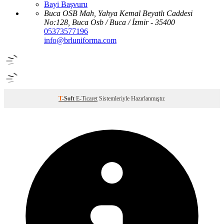
Bayi Başvuru
Buca OSB Mah, Yahya Kemal Beyatlı Caddesi
No:128, Buca Osb / Buca / İzmir - 35400
05373577196
info@brluniforma.com
T
-Soft
E-Ticaret
Sistemleriyle Hazırlanmıştır.