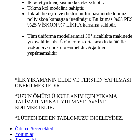
İki adet yırtmaç kısmında cebe sahiptir.
Takma kol modeline sahiptir.
Likralı hemşire ve doktor üniforması modellerimiz
poliviskon kumaştan üretilmiştir. Bu kumaş %68 PES
%25 VİSKON %7 LİKRA karışıma sahiptir.
Tüm üniforma modellerimizi 30° sıcaklıkta makinede
yıkayabilirsiniz. Ürünlerimiz orta sıcaklıkta ütü ile
viskon ayarında ütülenmelidir. Ağartma
yapılmamalıdır.
*İLK YIKAMANIN ELDE VE TERSTEN YAPILMASI
ÖNERİLMEKTEDİR.
*UZUN ÖMÜRLÜ KULLANIM İÇİN YIKAMA
TALİMATLARINA UYULMASI TAVSİYE
EDİLMEKTEDİR.
*LÜTFEN BEDEN TABLOMUZU İNCELEYİNİZ.
Ödeme Seçenekleri
Yorumlar
Tavsiye Et