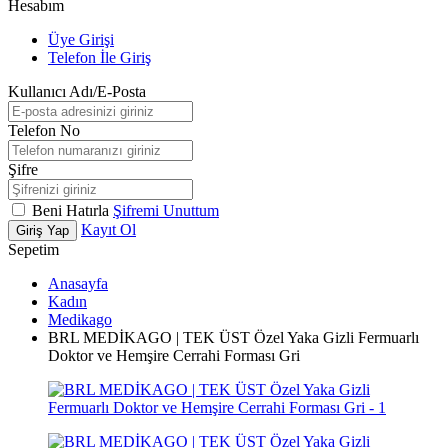
Hesabım
Üye Girişi
Telefon İle Giriş
Kullanıcı Adı/E-Posta
Telefon No
Şifre
Beni Hatırla
Şifremi Unuttum
Kayıt Ol
Giriş Yap
Sepetim
Anasayfa
Kadın
Medikago
BRL MEDİKAGO | TEK ÜST Özel Yaka Gizli Fermuarlı
Doktor ve Hemşire Cerrahi Forması Gri