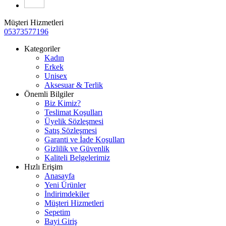
Müşteri Hizmetleri
05373577196
Kategoriler
Kadın
Erkek
Unisex
Aksesuar & Terlik
Önemli Bilgiler
Biz Kimiz?
Teslimat Koşulları
Üyelik Sözleşmesi
Satış Sözleşmesi
Garanti ve İade Koşulları
Gizlilik ve Güvenlik
Kaliteli Belgelerimiz
Hızlı Erişim
Anasayfa
Yeni Ürünler
İndirimdekiler
Müşteri Hizmetleri
Sepetim
Bayi Giriş