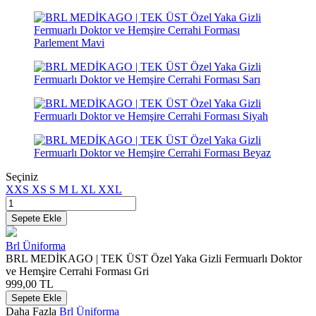
Seçiniz
XXS
XS
S
M
L
XL
XXL
Sepete Ekle
Brl Üniforma
BRL MEDİKAGO | TEK ÜST Özel Yaka Gizli Fermuarlı Doktor
ve Hemşire Cerrahi Forması Gri
999,00
TL
Sepete Ekle
Daha Fazla
Brl Üniforma