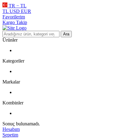
TR − TL
TL
USD
EUR
Favorilerim
Kargo Takip
Ara
Ürünler
Kategoriler
Markalar
Kombinler
Sonuç bulunamadı.
Hesabım
Sepetim