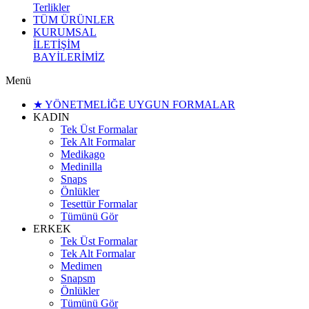
Terlikler
TÜM ÜRÜNLER
KURUMSAL
İLETİŞİM
BAYİLERİMİZ
Menü
★ YÖNETMELİĞE UYGUN FORMALAR
KADIN
Tek Üst Formalar
Tek Alt Formalar
Medikago
Medinilla
Snaps
Önlükler
Tesettür Formalar
Tümünü Gör
ERKEK
Tek Üst Formalar
Tek Alt Formalar
Medimen
Snapsm
Önlükler
Tümünü Gör