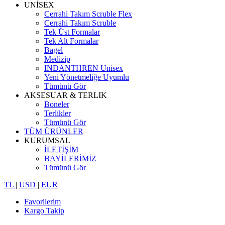
UNİSEX
Cerrahi Takım Scruble Flex
Cerrahi Takım Scruble
Tek Üst Formalar
Tek Alt Formalar
Bagel
Medizip
INDANTHREN Unisex
Yeni Yönetmeliğe Uyumlu
Tümünü Gör
AKSESUAR & TERLIK
Boneler
Terlikler
Tümünü Gör
TÜM ÜRÜNLER
KURUMSAL
İLETİŞİM
BAYİLERİMİZ
Tümünü Gör
TL
|
USD
|
EUR
Favorilerim
Kargo Takip