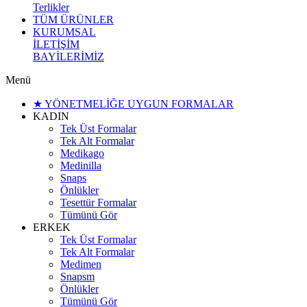
Terlikler
TÜM ÜRÜNLER
KURUMSAL
İLETİŞİM
BAYİLERİMİZ
Menü
★ YÖNETMELİĞE UYGUN FORMALAR
KADIN
Tek Üst Formalar
Tek Alt Formalar
Medikago
Medinilla
Snaps
Önlükler
Tesettür Formalar
Tümünü Gör
ERKEK
Tek Üst Formalar
Tek Alt Formalar
Medimen
Snapsm
Önlükler
Tümünü Gör