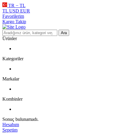
TR − TL
TL
USD
EUR
Favorilerim
Kargo Takip
Ara
Ürünler
Kategoriler
Markalar
Kombinler
Sonuç bulunamadı.
Hesabım
Sepetim