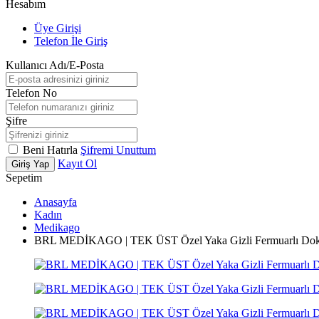
Hesabım
Üye Girişi
Telefon İle Giriş
Kullanıcı Adı/E-Posta
Telefon No
Şifre
Beni Hatırla
Şifremi Unuttum
Kayıt Ol
Giriş Yap
Sepetim
Anasayfa
Kadın
Medikago
BRL MEDİKAGO | TEK ÜST Özel Yaka Gizli Fermuarlı Dokto