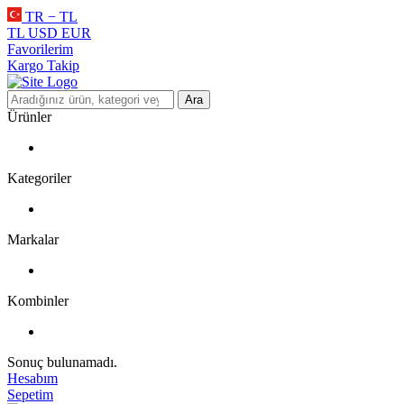
TR − TL
TL
USD
EUR
Favorilerim
Kargo Takip
Ara
Ürünler
Kategoriler
Markalar
Kombinler
Sonuç bulunamadı.
Hesabım
Sepetim