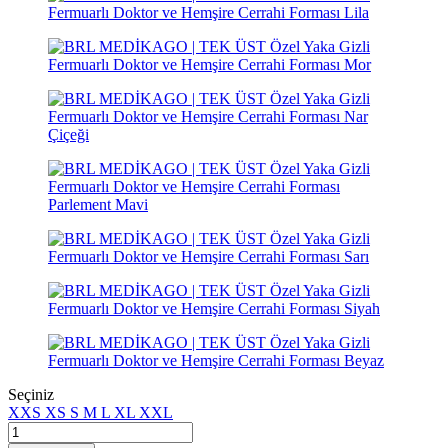
Seçiniz
XXS
XS
S
M
L
XL
XXL