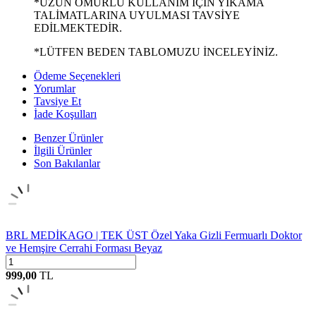
*UZUN ÖMÜRLÜ KULLANIM İÇİN YIKAMA
TALİMATLARINA UYULMASI TAVSİYE
EDİLMEKTEDİR.
*LÜTFEN BEDEN TABLOMUZU İNCELEYİNİZ.
Ödeme Seçenekleri
Yorumlar
Tavsiye Et
İade Koşulları
Benzer Ürünler
İlgili Ürünler
Son Bakılanlar
BRL MEDİKAGO | TEK ÜST Özel Yaka Gizli Fermuarlı Doktor
ve Hemşire Cerrahi Forması Beyaz
999,00
TL