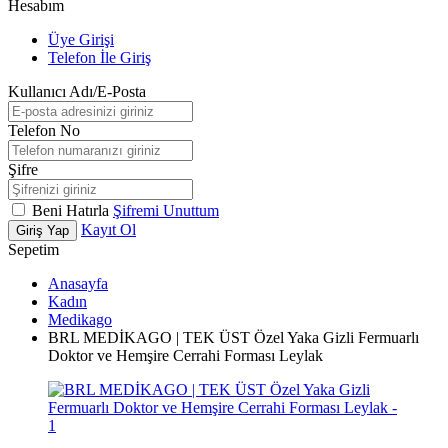
Hesabım
Üye Girişi
Telefon İle Giriş
Kullanıcı Adı/E-Posta
Telefon No
Şifre
Beni Hatırla
Şifremi Unuttum
Kayıt Ol
Giriş Yap
Sepetim
Anasayfa
Kadın
Medikago
BRL MEDİKAGO | TEK ÜST Özel Yaka Gizli Fermuarlı
Doktor ve Hemşire Cerrahi Forması Leylak