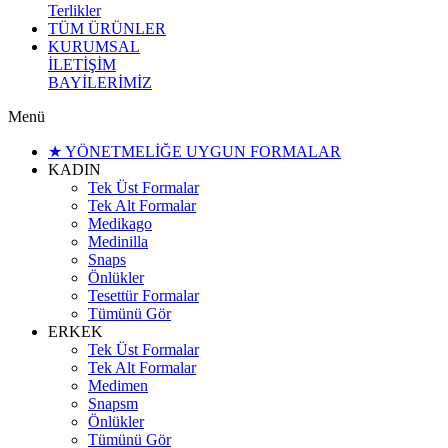
Terlikler
TÜM ÜRÜNLER
KURUMSAL
İLETİŞİM
BAYİLERİMİZ
Menü
★ YÖNETMELİĞE UYGUN FORMALAR
KADIN
Tek Üst Formalar
Tek Alt Formalar
Medikago
Medinilla
Snaps
Önlükler
Tesettür Formalar
Tümünü Gör
ERKEK
Tek Üst Formalar
Tek Alt Formalar
Medimen
Snapsm
Önlükler
Tümünü Gör