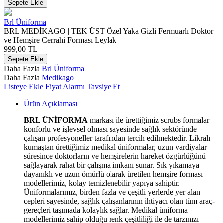
Sepete Ekle
Brl Üniforma
BRL MEDİKAGO | TEK ÜST Özel Yaka Gizli Fermuarlı Doktor
ve Hemşire Cerrahi Forması Leylak
999,00
TL
Sepete Ekle
Daha Fazla
Brl Üniforma
Daha Fazla
Medikago
Listeye Ekle
Fiyat Alarmı
Tavsiye Et
Ürün Açıklaması
BRL ÜNİFORMA
markası ile ürettiğimiz scrubs formalar
konforlu ve işlevsel olması sayesinde sağlık sektöründe
çalışan profesyoneller tarafından tercih edilmektedir. Likralı
kumaştan ürettiğimiz medikal üniformalar, uzun vardiyalar
süresince doktorların ve hemşirelerin hareket özgürlüğünü
sağlayarak rahat bir çalışma imkanı sunar. Sık yıkamaya
dayanıklı ve uzun ömürlü olarak üretilen hemşire forması
modellerimiz, kolay temizlenebilir yapıya sahiptir.
Üniformalarımız, birden fazla ve çeşitli yerlerde yer alan
cepleri sayesinde, sağlık çalışanlarının ihtiyacı olan tüm araç-
gereçleri taşımada kolaylık sağlar. Medikal üniforma
modellerimiz sahip olduğu renk çeşitliliği ile de tarzınızı