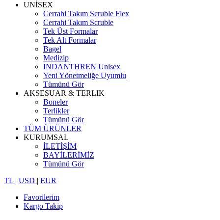
UNİSEX
Cerrahi Takım Scruble Flex
Cerrahi Takım Scruble
Tek Üst Formalar
Tek Alt Formalar
Bagel
Medizip
INDANTHREN Unisex
Yeni Yönetmeliğe Uyumlu
Tümünü Gör
AKSESUAR & TERLIK
Boneler
Terlikler
Tümünü Gör
TÜM ÜRÜNLER
KURUMSAL
İLETİŞİM
BAYİLERİMİZ
Tümünü Gör
TL
|
USD
|
EUR
Favorilerim
Kargo Takip